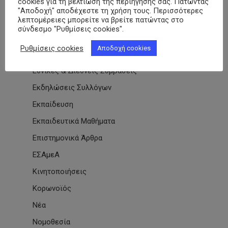
cookies για τη βελτίωση της περιήγησής σας. Πατώντας
Βίντεο
"Αποδοχή" αποδέχεστε τη χρήση τους. Περισσότερες
λεπτομέρειες μπορείτε να βρείτε πατώντας στο
Διαβητικό Χωριό
σύνδεσμο "Ρυθμίσεις cookies".
Δράσεις
Ρυθμίσεις cookies
Αποδοχή cookies
Εγκύκλιοι
Εθνικές & Διεθνείς Συμβάσεις
Εκδηλώσεις Συλλόγων
Εκπαίδευση
Εκπαιδευτικά Μαθήματα
Επιστημονικά Άρθρα
ΕΣΑμεΑ
Κινητοποιήσεις
Κορωνοϊός
Νέα
Νομοθεσία