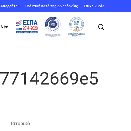
ή Απορρήτου
Πολιτική κατά της Δωροδοκίας
Επικοινωνία
search
Νέα
477142669e5
Ιστορικό