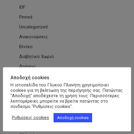
IDF
Pinned
Uncategorized
Ανακοινώσεις
Βίντεο
Διαβητικό Χωριό
Δράσεις
Εγκύκλιοι
Αποδοχή cookies
Η ιστοσελίδα του Γλυκού Πλανήτη χρησιμοποιεί
Εθνικές & Διεθνείς Συμβάσεις
cookies για τη βελτίωση της περιήγησής σας. Πατώντας
"Αποδοχή" αποδέχεστε τη χρήση τους. Περισσότερες
Εκδηλώσεις Συλλόγων
λεπτομέρειες μπορείτε να βρείτε πατώντας στο
Εκπαίδευση
σύνδεσμο "Ρυθμίσεις cookies".
Εκπαιδευτικά Μαθήματα
Ρυθμίσεις cookies
Αποδοχή cookies
Επιστημονικά Άρθρα