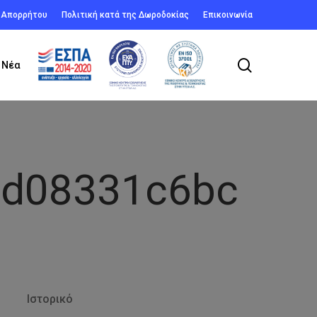
ή Απορρήτου
Πολιτική κατά της Δωροδοκίας
Επικοινωνία
search
Νέα
5d08331c6bc
Ιστορικό