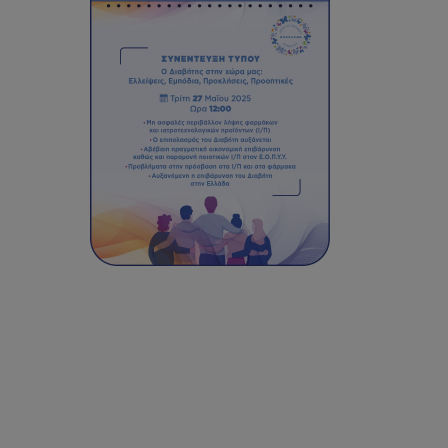
Hit enter to search or ESC to close