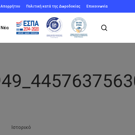
ή Απορρήτου
Πολιτική κατά της Δωροδοκίας
Επικοινωνία
search
Νέα
949_4457637563
Ιστορικό