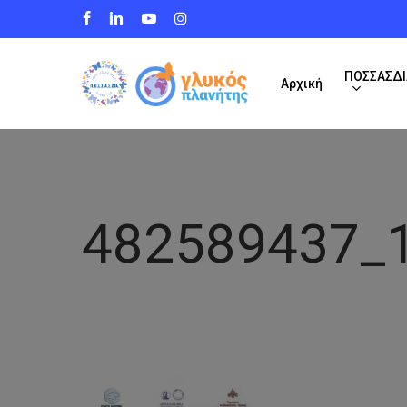
Skip
facebook
linkedin
youtube
instagram
to
main
content
ΠΟΣΣΑΣΔΙ
Αρχική
482589437_