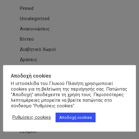
Pinned
Uncategorized
Ανακοινώσεις
Βίντεο
Διαβητικό Χωριό
Δράσεις
Εγκύκλιοι
Αποδοχή cookies
Εθνικές & Διεθνείς Συμβάσεις
Η ιστοσελίδα του Γλυκού Πλανήτη χρησιμοποιεί
cookies για τη βελτίωση της περιήγησής σας. Πατώντας
Εκδηλώσεις Συλλόγων
"Αποδοχή" αποδέχεστε τη χρήση τους. Περισσότερες
λεπτομέρειες μπορείτε να βρείτε πατώντας στο
Εκπαίδευση
σύνδεσμο "Ρυθμίσεις cookies".
Εκπαιδευτικά Μαθήματα
Ρυθμίσεις cookies
Αποδοχή cookies
Επιστημονικά Άρθρα
ΕΣΑμεΑ