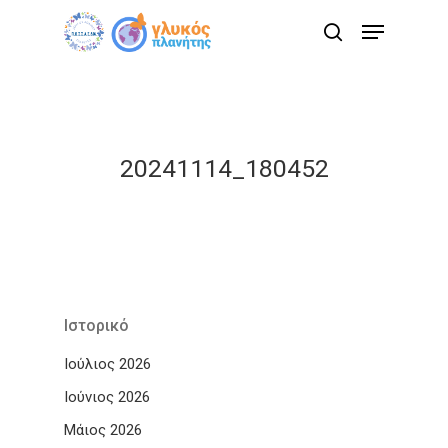
Skip
Menu
to
search
main
content
20241114_180452
Ιστορικό
Ιούλιος 2026
Ιούνιος 2026
Μάιος 2026