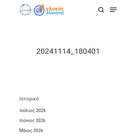
Skip
Menu
to
search
main
content
20241114_180401
Ιστορικό
Ιούλιος 2026
Ιούνιος 2026
Μάιος 2026