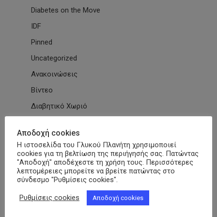
Diabetes on the Move
IDF
Pinned
Uncategorized
Ανακοινώσεις
Βίντεο
Διαβητικό Χωριό
Δράσεις
Αποδοχή cookies
Εγκύκλιοι
Η ιστοσελίδα του Γλυκού Πλανήτη χρησιμοποιεί
cookies για τη βελτίωση της περιήγησής σας. Πατώντας
Εθνικές & Διεθνείς Συμβάσεις
"Αποδοχή" αποδέχεστε τη χρήση τους. Περισσότερες
Εκδηλώσεις Συλλόγων
λεπτομέρειες μπορείτε να βρείτε πατώντας στο
σύνδεσμο "Ρυθμίσεις cookies".
Εκπαίδευση
Ρυθμίσεις cookies
Αποδοχή cookies
Εκπαιδευτικά Μαθήματα