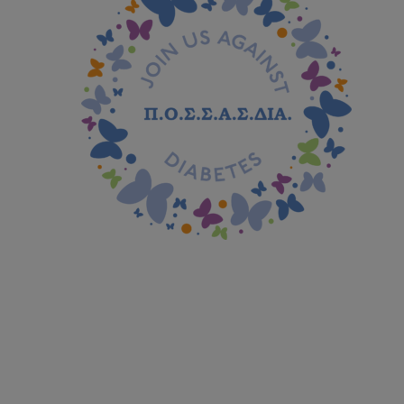
Hit enter to search or ESC to close