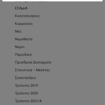
Επιστημονικά Άρθρα
ΕΣΑμεΑ
Κινητοποιήσεις
Κορωνοϊός
Νέα
Νομοθεσία
Νόμοι
Περιοδικό
Προεδρικά Διατάγματα
Στατιστικά – Μελέτες
Συνεντεύξεις
Τρίποντο 2019
Τρίποντο 2020
Τρίποντο 2021/Α