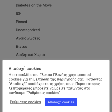
Diabetes on the Move
IDF
Pinned
Uncategorized
Ανακοινώσεις
Βίντεο
Διαβητικό Χωριό
Δράσεις
Αποδοχή cookies
Εγκύκλιοι
Η ιστοσελίδα του Γλυκού Πλανήτη χρησιμοποιεί
cookies για τη βελτίωση της περιήγησής σας. Πατώντας
Εθνικές & Διεθνείς Συμβάσεις
"Αποδοχή" αποδέχεστε τη χρήση τους. Περισσότερες
Εκδηλώσεις Συλλόγων
λεπτομέρειες μπορείτε να βρείτε πατώντας στο
σύνδεσμο "Ρυθμίσεις cookies".
Εκπαίδευση
Ρυθμίσεις cookies
Αποδοχή cookies
Εκπαιδευτικά Μαθήματα