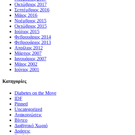
Οκτώβριος 2017
Σεπτέμβριος 2016
Μάιος 2016
Νοέμβριος 2015
Οκτώβριος 2015
Ιούλιος 2015
Φεβρουάριος 2014
Φεβρουάριος 2013
Απρίλιος 2012
Μάρτιος 2007
Ιανουάριος 2007
Μάιος 2002
Ιούνιος 2001
Kατηγορίες
Diabetes on the Move
IDF
Pinned
Uncategorized
Ανακοινώσεις
Βίντεο
Διαβητικό Χωριό
Δράσεις