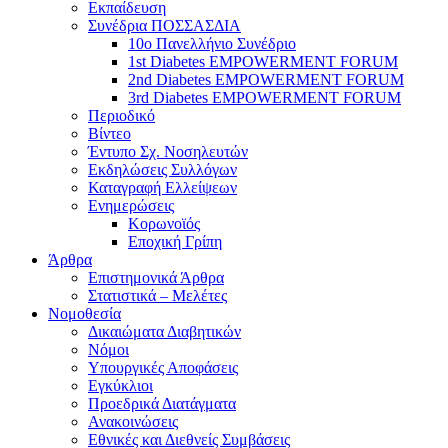
Εκπαίδευση
Συνέδρια ΠΟΣΣΑΣΔΙΑ
10ο Πανελλήνιο Συνέδριο
1st Diabetes EMPOWERMENT FORUM
2nd Diabetes EMPOWERMENT FORUM
3rd Diabetes EMPOWERMENT FORUM
Περιοδικό
Βίντεο
Έντυπο Σχ. Νοσηλευτών
Εκδηλώσεις Συλλόγων
Καταγραφή Ελλείψεων
Ενημερώσεις
Κορωνοϊός
Εποχική Γρίπη
Άρθρα
Επιστημονικά Άρθρα
Στατιστικά – Μελέτες
Νομοθεσία
Δικαιώματα Διαβητικών
Νόμοι
Υπουργικές Αποφάσεις
Εγκύκλιοι
Προεδρικά Διατάγματα
Ανακοινώσεις
Εθνικές και Διεθνείς Συμβάσεις