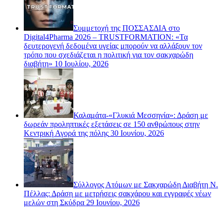
Συμμετοχή της ΠΟΣΣΑΣΔΙΑ στο
Digital4Pharma 2026 – TRUSTFORMATION: «Τα
δευτερογενή δεδομένα υγείας μπορούν να αλλάξουν τον
τρόπο που σχεδιάζεται η πολιτική για τον σακχαρώδη
διαβήτη»
10 Ιουλίου, 2026
Καλαμάτα-«Γλυκιά Μεσσηνία»: Δράση με
δωρεάν προληπτικές εξετάσεις σε 150 ανθρώπους στην
Κεντρική Αγορά της πόλης
30 Ιουνίου, 2026
Σύλλογος Ατόμων με Σακχαρώδη Διαβήτη Ν.
Πέλλας: Δράση με μετρήσεις σακχάρου και εγγραφές νέων
μελών στη Σκύδρα
29 Ιουνίου, 2026