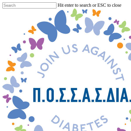
Skip
Hit enter to search or ESC to close
to
Close
main
Search
content