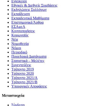
Εγκύκλιοι
Εθνικές & Διεθνείς Συμβάσεις
Εκδηλώσεις Συλλόγων
Εκπαίδευση
Εκπαιδευτικά Μαθήματα
Επιστημονικά Άρθρα
ΕΣΑμεΑ
Κινητοποιήσεις
Κορωνοϊός
Νέα
Νομοθεσία
Νόμοι
Περιοδικό
Προεδρικά Διατάγματα
Στατιστικά – Μελέτες
Συνεντεύξεις
Τρίποντο 2019
Τρίποντο 2020
Τρίποντο 2021/Α
Τρίποντο 2021/Β
Υπουργικές Αποφάσεις
Μεταστοιχεία
Σύνδεση