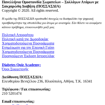
Πανελλήνια Ομοσπονδία Σωματείων – Συλλόγων Ατόμων με
Σακχαρώδη Διαβήτη (ΠΟΣΣΑΣΔΙΑ)
Copyright © 2020. All rights reserved.
Η ομάδα της ΠΟΣΣΑΣΔΙΑ προσπαθεί συνεχώς να διασφαλίσει την ψηφιακή
προσβασιμότητα της ιστοσελίδας για άτομα με αναπηρία. Εάν θέλετε να αναφέρετε
κάποιο πρόβλημα, επικοινωνήστε μαζί μας.
Πολιτική Απορρήτου
Πολιτική κατά της Δωροδοκίας
Χρηματοδοτούμενα Προγράμματα
Ενημέρωση για την Εποχική Γρίπη
Χρηματοδοτούμενα Προγράμματα
Προηγούμενη Έκδοση Ιστοσελδας
Diabetes Quiz Academy:
Όροι Συμμετοχής
Διεύθυνση ΠΟΣΣΑΣΔΙΑ:
Ελευθερίου Βενιζέλου 236, Ηλιούπολη, Αθήνα, Τ.Κ. 16341
Τηλέφωνο / Fax επικοινωνίας:
210 5201474
Email επικοινωνίας: