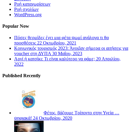
Ροή καταχωρίσεων
Ροή σχολίων
WordPress.org
Popular Now
Πόσες θερμίδες έχει μια φέτα ψωμί ανάλογα τι θα
προσθέσεις
22 Οκτωβρίου, 2021
Κοινωνικός τουρισμός 2023: Άνοιξαν σήμερα οι αιτήσεις για
voucher στη ΔΥΠΑ
30 Μαΐου, 2023
Αρνί ή κατσίκι: Τι είναι καλύτερο να φάμε;
20 Απριλίου,
2022
Published Recently
Φέτος, βάζουμε Τρίποντο στην Υγεία …
ψηφιακά!
24 Οκτωβρίου, 2020