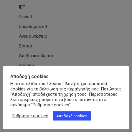
IDF
Pinned
Uncategorized
Ανακοινώσεις
Βίντεο
Διαβητικό Χωριό
Δράσεις
Εγκύκλιοι
Αποδοχή cookies
Η ιστοσελίδα του Γλυκού Πλανήτη χρησιμοποιεί
Εθνικές & Διεθνείς Συμβάσεις
cookies για τη βελτίωση της περιήγησής σας. Πατώντας
"Αποδοχή" αποδέχεστε τη χρήση τους. Περισσότερες
Εκδηλώσεις Συλλόγων
λεπτομέρειες μπορείτε να βρείτε πατώντας στο
Εκπαίδευση
σύνδεσμο "Ρυθμίσεις cookies".
Εκπαιδευτικά Μαθήματα
Ρυθμίσεις cookies
Αποδοχή cookies
Επιστημονικά Άρθρα