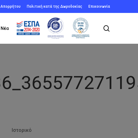
ή Απορρήτου
Πολιτική κατά της Δωροδοκίας
Επικοινωνία
search
Νέα
36_36557727119
Ιστορικό