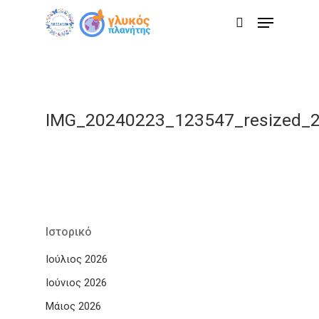
Skip
Menu
to
search
main
content
IMG_20240223_123547_resized_
Ιστορικό
Ιούλιος 2026
Ιούνιος 2026
Μάιος 2026