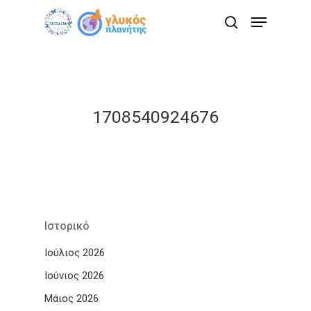
Skip
Menu
to
search
main
content
1708540924676
Ιστορικό
Ιούλιος 2026
Ιούνιος 2026
Μάιος 2026