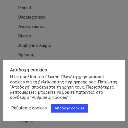
Pinned
Uncategorized
Ανακοινώσεις
Βίντεο
Διαβητικό Χωριό
Δράσεις
Εγκύκλιοι
Αποδοχή cookies
Εθνικές & Διεθνείς Συμβάσεις
Η ιστοσελίδα του Γλυκού Πλανήτη χρησιμοποιεί
cookies για τη βελτίωση της περιήγησής σας. Πατώντας
Εκδηλώσεις Συλλόγων
"Αποδοχή" αποδέχεστε τη χρήση τους. Περισσότερες
λεπτομέρειες μπορείτε να βρείτε πατώντας στο
Εκπαίδευση
σύνδεσμο "Ρυθμίσεις cookies".
Εκπαιδευτικά Μαθήματα
Ρυθμίσεις cookies
Αποδοχή cookies
Επιστημονικά Άρθρα
ΕΣΑμεΑ