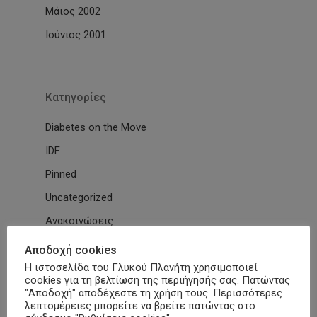
Μάιος 2002
Ιούνιος 2001
Kατηγορίες
Diabetes on the Move
IDF
Pinned
Uncategorized
Ανακοινώσεις
Βίντεο
Αποδοχή cookies
Η ιστοσελίδα του Γλυκού Πλανήτη χρησιμοποιεί
Διαβητικό Χωριό
cookies για τη βελτίωση της περιήγησής σας. Πατώντας
Δράσεις
"Αποδοχή" αποδέχεστε τη χρήση τους. Περισσότερες
λεπτομέρειες μπορείτε να βρείτε πατώντας στο
Εγκύκλιοι