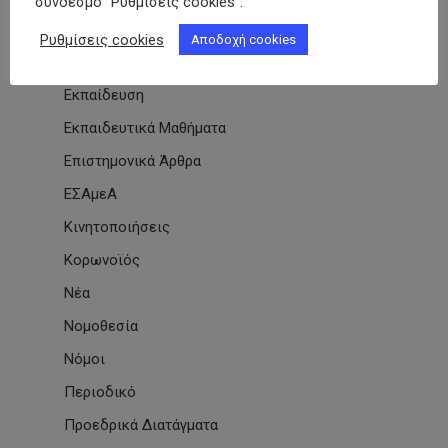
σύνδεσμο "Ρυθμίσεις cookies".
Εθνικές & Διεθνείς Συμβάσεις
Ρυθμίσεις cookies
Αποδοχή cookies
Εκδηλώσεις Συλλόγων
Εκπαίδευση
Εκπαιδευτικά Μαθήματα
Επιστημονικά Άρθρα
ΕΣΑμεΑ
Κινητοποιήσεις
Κορωνοϊός
Νέα
Νομοθεσία
Νόμοι
Περιοδικό
Προεδρικά Διατάγματα