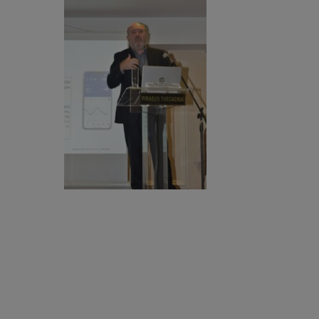
Hit enter to search or ESC to close