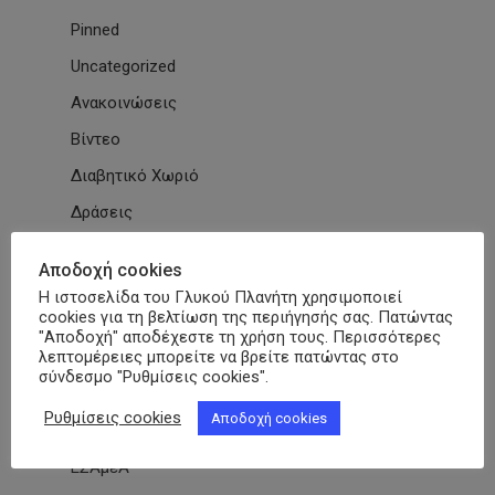
Pinned
Uncategorized
Ανακοινώσεις
Βίντεο
Διαβητικό Χωριό
Δράσεις
Εγκύκλιοι
Αποδοχή cookies
Εθνικές & Διεθνείς Συμβάσεις
Η ιστοσελίδα του Γλυκού Πλανήτη χρησιμοποιεί
cookies για τη βελτίωση της περιήγησής σας. Πατώντας
Εκδηλώσεις Συλλόγων
"Αποδοχή" αποδέχεστε τη χρήση τους. Περισσότερες
λεπτομέρειες μπορείτε να βρείτε πατώντας στο
Εκπαίδευση
σύνδεσμο "Ρυθμίσεις cookies".
Εκπαιδευτικά Μαθήματα
Ρυθμίσεις cookies
Αποδοχή cookies
Επιστημονικά Άρθρα
ΕΣΑμεΑ