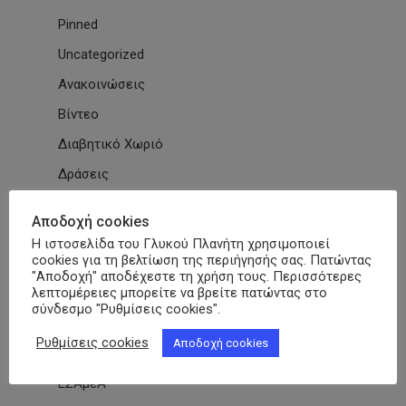
Pinned
Uncategorized
Ανακοινώσεις
Βίντεο
Διαβητικό Χωριό
Δράσεις
Εγκύκλιοι
Αποδοχή cookies
Εθνικές & Διεθνείς Συμβάσεις
Η ιστοσελίδα του Γλυκού Πλανήτη χρησιμοποιεί
cookies για τη βελτίωση της περιήγησής σας. Πατώντας
Εκδηλώσεις Συλλόγων
"Αποδοχή" αποδέχεστε τη χρήση τους. Περισσότερες
λεπτομέρειες μπορείτε να βρείτε πατώντας στο
Εκπαίδευση
σύνδεσμο "Ρυθμίσεις cookies".
Εκπαιδευτικά Μαθήματα
Ρυθμίσεις cookies
Αποδοχή cookies
Επιστημονικά Άρθρα
ΕΣΑμεΑ