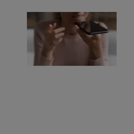
Hit enter to search or ESC to close