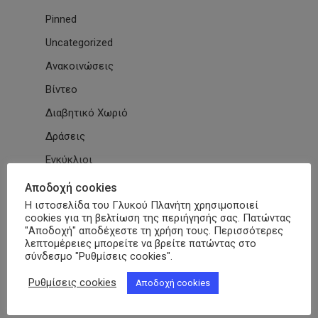
Pinned
Uncategorized
Ανακοινώσεις
Βίντεο
Διαβητικό Χωριό
Δράσεις
Εγκύκλιοι
Εθνικές & Διεθνείς Συμβάσεις
Αποδοχή cookies
Η ιστοσελίδα του Γλυκού Πλανήτη χρησιμοποιεί
Εκδηλώσεις Συλλόγων
cookies για τη βελτίωση της περιήγησής σας. Πατώντας
Εκπαίδευση
"Αποδοχή" αποδέχεστε τη χρήση τους. Περισσότερες
λεπτομέρειες μπορείτε να βρείτε πατώντας στο
Εκπαιδευτικά Μαθήματα
σύνδεσμο "Ρυθμίσεις cookies".
Επιστημονικά Άρθρα
Ρυθμίσεις cookies
Αποδοχή cookies
ΕΣΑμεΑ