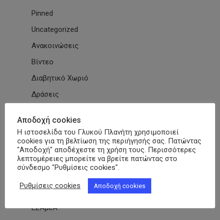
Pinned
Uncategorized
Ανακοινώσεις
Βίντεο
Διαβητικό Χωριό
Δράσεις
Εγκύκλιοι
Αποδοχή cookies
Εθνικές & Διεθνείς Συμβάσεις
Η ιστοσελίδα του Γλυκού Πλανήτη χρησιμοποιεί
cookies για τη βελτίωση της περιήγησής σας. Πατώντας
Εκδηλώσεις Συλλόγων
"Αποδοχή" αποδέχεστε τη χρήση τους. Περισσότερες
λεπτομέρειες μπορείτε να βρείτε πατώντας στο
Εκπαίδευση
σύνδεσμο "Ρυθμίσεις cookies".
Εκπαιδευτικά Μαθήματα
Ρυθμίσεις cookies
Αποδοχή cookies
Επιστημονικά Άρθρα
ΕΣΑμεΑ