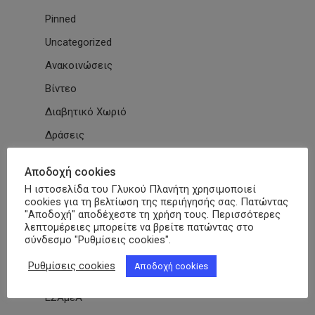
Pinned
Uncategorized
Ανακοινώσεις
Βίντεο
Διαβητικό Χωριό
Δράσεις
Εγκύκλιοι
Αποδοχή cookies
Εθνικές & Διεθνείς Συμβάσεις
Η ιστοσελίδα του Γλυκού Πλανήτη χρησιμοποιεί
cookies για τη βελτίωση της περιήγησής σας. Πατώντας
Εκδηλώσεις Συλλόγων
"Αποδοχή" αποδέχεστε τη χρήση τους. Περισσότερες
λεπτομέρειες μπορείτε να βρείτε πατώντας στο
Εκπαίδευση
σύνδεσμο "Ρυθμίσεις cookies".
Εκπαιδευτικά Μαθήματα
Ρυθμίσεις cookies
Αποδοχή cookies
Επιστημονικά Άρθρα
ΕΣΑμεΑ