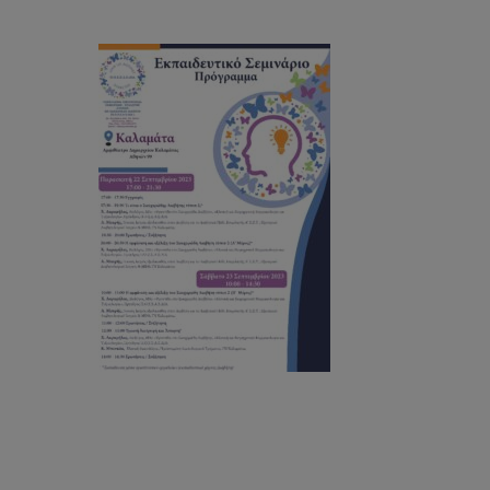
Hit enter to search or ESC to close