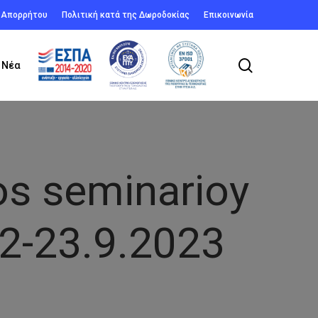
ή Απορρήτου
Πολιτική κατά της Δωροδοκίας
Επικοινωνία
search
Νέα
s seminarioy
2-23.9.2023