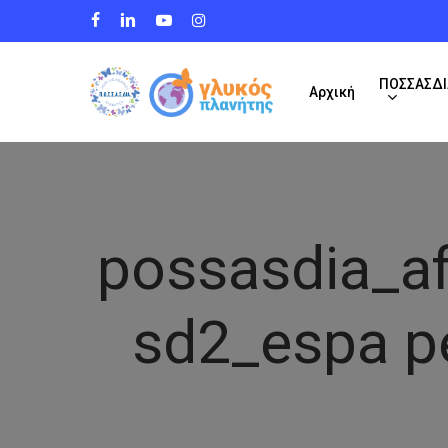
Skip
facebook
linkedin
youtube
instagram
to
main
content
ΠΟΣΣΑΣΔΙ
Αρχική
possasdia_a
sd2_espa p