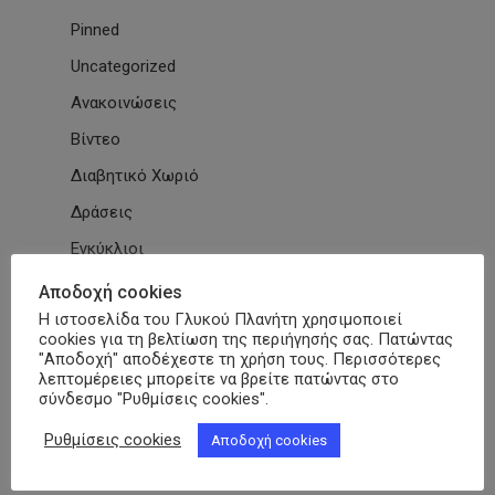
Pinned
Uncategorized
Ανακοινώσεις
Βίντεο
Διαβητικό Χωριό
Δράσεις
Εγκύκλιοι
Εθνικές & Διεθνείς Συμβάσεις
Αποδοχή cookies
Η ιστοσελίδα του Γλυκού Πλανήτη χρησιμοποιεί
Εκδηλώσεις Συλλόγων
cookies για τη βελτίωση της περιήγησής σας. Πατώντας
Εκπαίδευση
"Αποδοχή" αποδέχεστε τη χρήση τους. Περισσότερες
λεπτομέρειες μπορείτε να βρείτε πατώντας στο
Εκπαιδευτικά Μαθήματα
σύνδεσμο "Ρυθμίσεις cookies".
Επιστημονικά Άρθρα
Ρυθμίσεις cookies
Αποδοχή cookies
ΕΣΑμεΑ