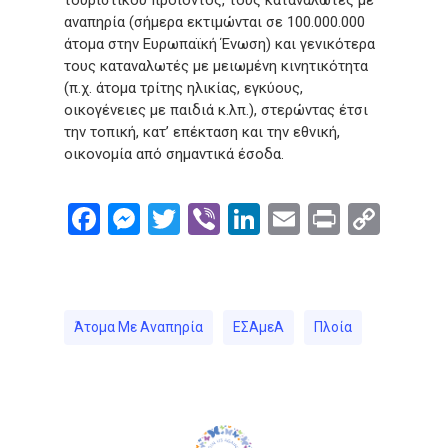
αναπηρία (σήμερα εκτιμώνται σε 100.000.000
άτομα στην Ευρωπαϊκή Ένωση) και γενικότερα
τους καταναλωτές με μειωμένη κινητικότητα
(π.χ. άτομα τρίτης ηλικίας, εγκύους,
οικογένειες με παιδιά κ.λπ.), στερώντας έτσι
την τοπική, κατ’ επέκταση και την εθνική,
οικονομία από σημαντικά έσοδα.
Facebook
Messenger
Twitter
Viber
LinkedIn
Email
Print
Cop
Link
Άτομα Με Αναπηρία
ΕΣΑμεΑ
Πλοία