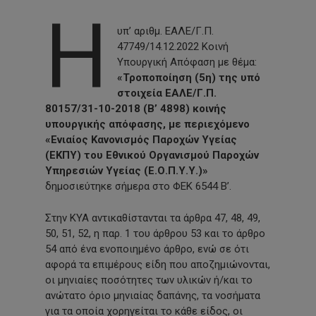
Η
υπ’ αριθμ. ΕΑΛΕ/Γ.Π.
47749/14.12.2022 Κοινή
Υπουργική Απόφαση με θέμα:
«Τροποποίηση (5η) της υπό
στοιχεία ΕΑΛΕ/Γ.Π.
80157/31-10-2018 (Β’ 4898) κοινής
υπουργικής απόφασης, με περιεχόμενο
«Ενιαίος Κανονισμός Παροχών Υγείας
(ΕΚΠΥ) του Εθνικού Οργανισμού Παροχών
Υπηρεσιών Υγείας (Ε.Ο.Π.Υ.Υ.)»
δημοσιεύτηκε σήμερα στο ΦΕΚ 6544 Β’.
Στην ΚΥΑ αντικαθίστανται τα άρθρα 47, 48, 49,
50, 51, 52, η παρ. 1 του άρθρου 53 και το άρθρο
54 από ένα ενοποιημένο άρθρο, ενώ σε ότι
αφορά τα επιμέρους είδη που αποζημιώνονται,
οι μηνιαίες ποσότητες των υλικών ή/και το
ανώτατο όριο μηνιαίας δαπάνης, τα νοσήματα
για τα οποία χορηγείται το κάθε είδος, οι