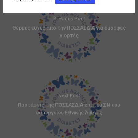
Previous Post
Θερμές ευχές από την ΠΟΣΣΑΣΔΙΑ για όμορφες
γιορτές
Next Post
Προτάσεις της ΠΟΣΣΑΣΔΙΑ επί του ΣΝ του
υπουργείου Εθνικής Άμυνας