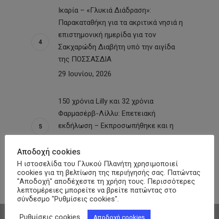
Ικαρία – «Γλυκιά Διάδραση»:
Παρακαταθήκη για τα ακριτικά νησιά η
επιστημονική ημερίδα για τον
Σακχαρώδη Διαβήτη υπό την αιγίδα
της ΠΟΣΣΑΣΔΙΑ
29 Ιουνίου, 2026
150 χρόνια Lilly και 32 χρόνια
Φαρμασέρβ-Λίλλυ: Eπετειακή
εκδήλωση – Εκπροσωπήθηκε και η
ΠΟΣΣΑΣΔΙΑ
Αποδοχή cookies
26 Ιουνίου, 2026
Η ιστοσελίδα του Γλυκού Πλανήτη χρησιμοποιεί
cookies για τη βελτίωση της περιήγησής σας. Πατώντας
"Αποδοχή" αποδέχεστε τη χρήση τους. Περισσότερες
λεπτομέρειες μπορείτε να βρείτε πατώντας στο
σύνδεσμο "Ρυθμίσεις cookies".
Ρυθμίσεις cookies
Αποδοχή cookies