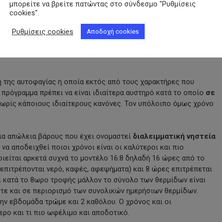
μπορείτε να βρείτε πατώντας στο σύνδεσμο "Ρυθμίσεις
ιάστημα (και όσο μεγαλύτερο τόσο περισσότερο), η στέρηση:
cookies".
Ρυθμίσεις cookies
Αποδοχή cookies
η της αυτοφαγίας η οποία εκτός από τους χαρακτήρες που
 πρόγραμμα πρέπει να είναι ιδιαίτερα αυστηρό κατά το οποίο
σε
ωρίς κάποιους ιδιαίτερους κανόνες. Τον υπόλοιπο όμως χρόνο
 για απώλεια βάρους που έχει ονομαστεί
διαλειμματική νηστεία
 να αποδειχθεί ποιοι χρόνοι είναι οι καλύτεροι και πιο
ιείται αρκετά συχνά το μοντέλο 16:8 δηλαδή 16 ώρες από το
επιτρέπονται νερό, καφές, αφεψήματα) και 8 ώρες επιτρέπεται
ι κατά το 8ωρο τροφής μάλλον το σύνολο των θερμίδων είναι
στε και σε περιορισμό των συνολικών ημερήσιων θερμίδων.
ν εβδομάδα τρώμε και 2 καθόλου. Ο χρόνος και οι
ερο και τι πιο ωφέλιμο και αποδοτικό.