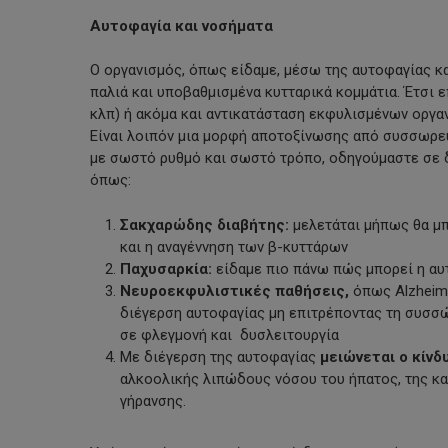
Αυτοφαγία και νοσήματα
Ο οργανισμός, όπως είδαμε, μέσω της αυτοφαγίας κ
παλιά και υποβαθμισμένα κυτταρικά κομμάτια. Έτσι
κλπ) ή ακόμα και αντικατάσταση εκφυλισμένων οργαν
Είναι λοιπόν μια μορφή αποτοξίνωσης από συσσωρευμ
με σωστό ρυθμό και σωστό τρόπο, οδηγούμαστε σε 
όπως:
Σακχαρώδης διαβήτης:
μελετάται μήπως θα μ
και η αναγέννηση των β-κυττάρων
Παχυσαρκία:
είδαμε πιο πάνω πώς μπορεί η αυ
Νευροεκφυλιστικές παθήσεις,
όπως Alzheime
διέγερση αυτοφαγίας μη επιτρέποντας τη συσ
σε φλεγμονή και δυσλειτουργία
Με διέγερση της αυτοφαγίας
μειώνεται ο κίνδ
αλκοολικής λιπώδους νόσου του ήπατος, της κ
γήρανσης.