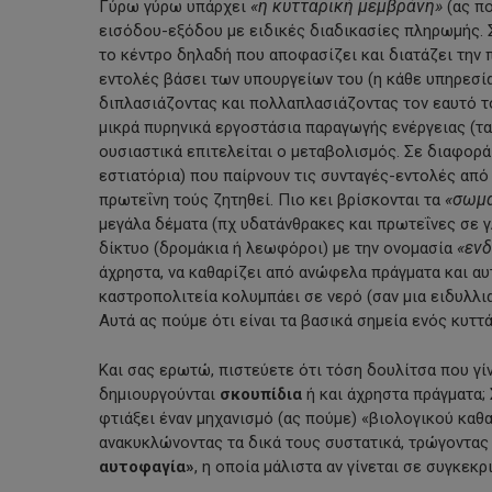
«η κυτταρική μεμβράνη»
Γύρω γύρω υπάρχει
(ας πο
εισόδου-εξόδου με ειδικές διαδικασίες πληρωμής. 
το κέντρο δηλαδή που αποφασίζει και διατάζει την
εντολές βάσει των υπουργείων του (η κάθε υπηρεσία 
διπλασιάζοντας και πολλαπλασιάζοντας τον εαυτό τ
μικρά πυρηνικά εργοστάσια παραγωγής ενέργειας (τα
ουσιαστικά επιτελείται ο μεταβολισμός. Σε διαφορ
εστιατόρια) που παίρνουν τις συνταγές-εντολές από 
«σωμά
πρωτεΐνη τούς ζητηθεί. Πιο κει βρίσκονται τα
μεγάλα δέματα (πχ υδατάνθρακες και πρωτεΐνες σε γ
«εν
δίκτυο (δρομάκια ή λεωφόροι) με την ονομασία
άχρηστα, να καθαρίζει από ανώφελα πράγματα και αυ
καστροπολιτεία κολυμπάει σε νερό (σαν μια ειδυλλια
Αυτά ας πούμε ότι είναι τα βασικά σημεία ενός κυττ
Και σας ερωτώ, πιστεύετε ότι τόση δουλίτσα που γίν
δημιουργούνται
σκουπίδια
ή και άχρηστα πράγματα; 
φτιάξει έναν μηχανισμό (ας πούμε) «βιολογικού καθ
ανακυκλώνοντας τα δικά τους συστατικά, τρώγοντας
αυτοφαγία»
, η οποία μάλιστα αν γίνεται σε συγκεκ