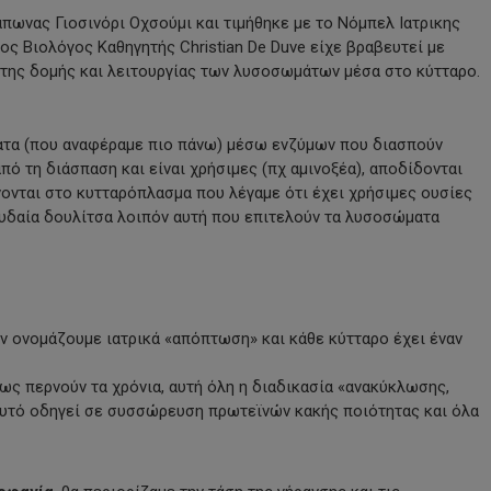
Ιάπωνας Γιοσινόρι Οχσούμι και τιμήθηκε με το Νόμπελ Ιατρικης
γος Βιολόγος Καθηγητής Christian De Duve είχε βραβευτεί με
 της δομής και λειτουργίας των λυσοσωμάτων μέσα στο κύτταρο.
ατα (που αναφέραμε πιο πάνω) μέσω ενζύμων που διασπούν
ό τη διάσπαση και είναι χρήσιμες (πχ αμινοξέα), αποδίδονται
νονται στο κυτταρόπλασμα που λέγαμε ότι έχει χρήσιμες ουσίες
υδαία δουλίτσα λοιπόν αυτή που επιτελούν τα λυσοσώματα
ν ονομάζουμε ιατρικά «απόπτωση» και κάθε κύτταρο έχει έναν
ως περνούν τα χρόνια, αυτή όλη η διαδικασία «ανακύκλωσης,
αυτό οδηγεί σε συσσώρευση πρωτεϊνών κακής ποιότητας και όλα