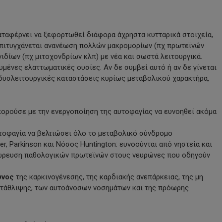
αταφέρνει να ξεφορτωθεί διάφορα άχρηστα κυτταρικά στοιχεία,
 επιτυγχάνεται ανανέωση πολλών μακρομορίων (πχ πρωτεϊνών
ιδίων (πχ μιτοχονδρίων κλπ) με νέα και σωστά λειτουργικά.
ένες ελαττωματικές ουσίες. Αν δε συμβεί αυτό ή αν δε γίνεται
δυσλειτουργικές καταστάσεις κυρίως μεταβολικού χαρακτήρα,
πορούσε με την ενεργοποίηση της αυτοφαγίας να ευνοηθεί ακόμα
τοφαγία να βελτιώσει όλο το μεταβολικό σύνδρομο
r, Parkinson και Νόσος Huntington: ευνοούνται από νηστεία και
σώρευση παθολογικών πρωτεϊνών στους νευρώνες που οδηγούν
υνος
της καρκινογένεσης, της καρδιακής ανεπάρκειας, της μη
ατάθλιψης, των αυτοάνοσων νοσημάτων και της πρόωρης