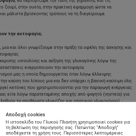
τοφαγία
, θα περιορίζαμε την τάση της γήρανσης και τις
 ζουμί, στην ουσία, στην πρακτική εφαρμογή ώστε να
αι μάλιστα βρίσκοντας τρόπους να τη διεγείρουμε.
ρουν την αυτοφαγία;
, μια και όλοι γνωρίζουμε στην πράξη τα οφέλη της άσκησης και
τοφαγίας.
έκκρισης ινσουλίνης και αύξηση της γλυκαγόνης λόγω της
καταστάσεις ενεργοποιούν την αυτοφαγία.
νισμού μας η οποία δημιουργείται όταν λόγω έλλειψης
ην καύση του λίπους μια και δεν υπάρχει η βασική καύσιμη ύλη
υργεί κετόνες που χρησιμοποιούνται για την παραγωγή ενέργειας.
μας είτε λόγω παρατεταμένης αποχής από φαγητό (νηστεία) για
ληθούν τα αποθέματα γλυκόζης και ηπατικού γλυκογόνου).
to Diet» στις οποίες καταναλώνονται πολλές πρωτεΐνες και λίπη
Αποδοχή cookies
Η ιστοσελίδα του Γλυκού Πλανήτη χρησιμοποιεί cookies για
τη βελτίωση της περιήγησής σας. Πατώντας "Αποδοχή"
ους – διαλειμματική νηστεία
αποδέχεστε τη χρήση τους. Περισσότερες λεπτομέρειες