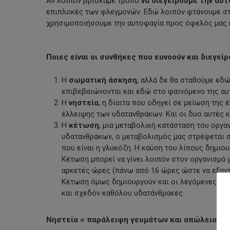
Αν λοιπόν βρίσκαμε τρόπο
να διεγείρουμε την αυ
επιπλοκές των φλεγμονών. Εδώ λοιπόν φτάνουμε στο
χρησιμοποιήσουμε την αυτοφαγία προς όφελός μας κ
Ποιες είναι οι συνθήκες που ευνοούν και διεγεί
Η
σωματική άσκηση
, αλλά δε θα σταθούμε εδώ
επιβεβαιώνονται και εδώ στο φαινόμενο της αυ
Η
νηστεία
, η δίαιτα που οδηγεί σε μείωση της 
έλλειψης των υδατανθράκων. Και οι δυο αυτές 
Η
κέτωση
, μια μεταβολική κατάσταση του οργα
υδατανθράκων, ο μεταβολισμός μας στρέφεται στ
που είναι η γλυκόζη. Η καύση του λίπους δημιο
Κέτωση μπορεί να γίνει λοιπόν στον οργανισμό 
αρκετές ώρες (πάνω από 16 ώρες ώστε να εξαντ
Κέτωση όμως δημιουργούν και οι λεγόμενες «Ke
και σχεδόν καθόλου υδατάνθρακες.
Νηστεία = παράλειψη γευμάτων και απώλεια βάρ