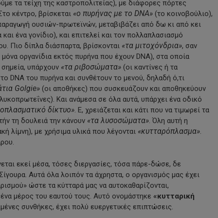
ύμε τα τείχη της καστροπολιτείας), με διάφορες πόρτες
«ο πυρήνας με το DNA»
Στο κέντρο, βρίσκεται
(το κοινοβούλιο),
 παραγωγή ουσιών-πρωτεϊνών, μεταβιβάζει από δω κι από κει
και ένα γονίδιο), και επιτελεί και τον πολλαπλασιασμό
«τα μιτοχόνδρια»
ου. Πιο δίπλα διάσπαρτα, βρίσκονται
, σαν
 μόνα οργανίδια εκτός πυρήνα που έχουν DNA), στα οποία
«τα ριβοσώματα»
ά σημεία, υπάρχουν
(οι καντίνες ή τα
το DNA του πυρήνα και συνθέτουν το μενού, δηλαδή ό,τι
τια Golgie»
(οι αποθήκες) που συσκευάζουν και αποθηκεύουν
λυκοπρωτεΐνες). Και ανάμεσα σε όλα αυτά, υπάρχει ένα οδικό
δοπλασματικό δίκτυο»
. Ε, χρειάζεται και κάτι που να τιμωρεί τα
«τα λυσοσώματα»
τήν τη δουλειά την κάνουν
. Όλη αυτή η
«κυτταρόπλασμα»
κή λίμνη), με χρήσιμα υλικά που λέγονται
.
άρου.
εται εκεί μέσα, τόσες διεργασίες, τόσα πάρε-δώσε, δε
Σίγουρα. Αυτά όλα λοιπόν τα άχρηστα, ο οργανισμός μας έχει
αρισμού» ώστε τα κύτταρά μας να αυτοκαθαρίζονται,
 ένα μέρος του εαυτού τους. Αυτό ονομάστηκε
«κυτταρική
ριμένες συνθήκες, έχει πολύ ευεργετικές επιπτώσεις.