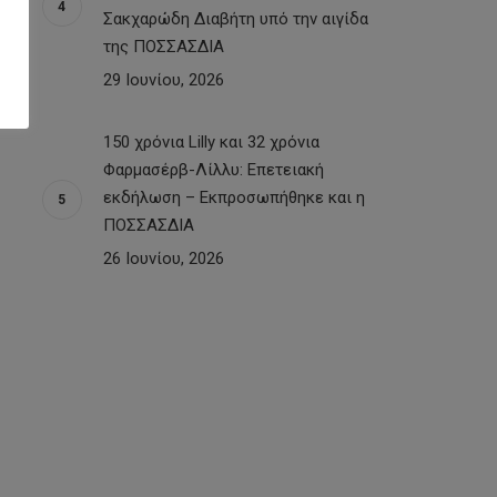
Σακχαρώδη Διαβήτη υπό την αιγίδα
της ΠΟΣΣΑΣΔΙΑ
29 Ιουνίου, 2026
150 χρόνια Lilly και 32 χρόνια
Φαρμασέρβ-Λίλλυ: Eπετειακή
εκδήλωση – Εκπροσωπήθηκε και η
ΠΟΣΣΑΣΔΙΑ
26 Ιουνίου, 2026