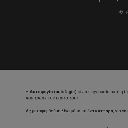
By
Γ
Η
Αυτοφαγία (autofagie)
είναι στην ουσία αυτή η δ
που τρώει τον εαυτό του»
.
Ας μεταφερθούμε λίγο μέσα σε ένα
κύτταρο
, για ν
Hit enter to search or ESC to close