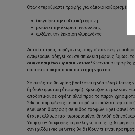
Όταν στερούμαστε τροφής για κάποιο καθορισμένο δ
διεγείρει την αυξητική ορμόνη
μειώνει την έκκριση ινσουλίνης
αυξάνει την έκκριση γλυκαγόνης
Αυτοί οι τρεις παράγοντες οδηγούν σε ενεργοποίησ
αναφέραμε, οδηγεί και σε απώλεια βάρους. Όμως, το
συγκεκριμένο ωράριο
καταναλώνονται οι τροφές χ
απαιτείται
ακραία και αυστηρή νηστεία
.
Σε αυτές τις θεωρίες βασίζεται η νέα τάση δίαιτας
(ή διαλειμματική διατροφή). Χρειάζονται μελέτες για
αποδοτικοί σε οφέλη αλλά προς το παρόν χρησιμοπο
24ωρο παραμένεις σε αυστηρή και απόλυτη νηστεία (
ελεύθερη διατροφή σε είδος τροφών. Έχει φανεί ότ
έτσι κι αλλιώς πιο περιορισμένο, δηλαδή οδηγούμα
Υπάρχουν διάφορες παραλλαγές όπως πχ 5 ημέρες τη
συνεχιζόμενες μελέτες θα δείξουν τι είναι προτιμότ