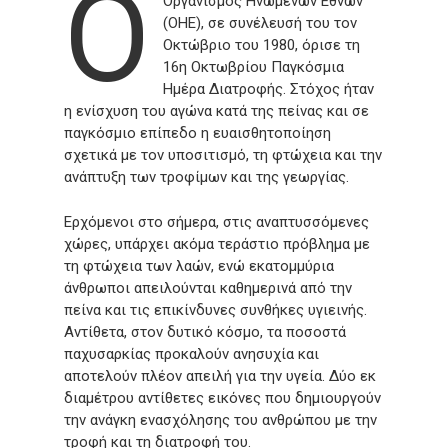
Ο
Οργανισμός Ηνωμένων Εθνών
(ΟΗΕ), σε συνέλευσή του τον
Οκτώβριο του 1980, όρισε τη
16η Οκτωβρίου Παγκόσμια
Ημέρα Διατροφής. Στόχος ήταν
η ενίσχυση του αγώνα κατά της πείνας και σε
παγκόσμιο επίπεδο η ευαισθητοποίηση
σχετικά με τον υποσιτισμό, τη φτώχεια και την
ανάπτυξη των τροφίμων και της γεωργίας.
Ερχόμενοι στο σήμερα, στις αναπτυσσόμενες
χώρες, υπάρχει ακόμα τεράστιο πρόβλημα με
τη φτώχεια των λαών, ενώ εκατομμύρια
άνθρωποι απειλούνται καθημερινά από την
πείνα και τις επικίνδυνες συνθήκες υγιεινής.
Αντίθετα, στον δυτικό κόσμο, τα ποσοστά
παχυσαρκίας προκαλούν ανησυχία και
αποτελούν πλέον απειλή για την υγεία. Δύο εκ
διαμέτρου αντίθετες εικόνες που δημιουργούν
την ανάγκη ενασχόλησης του ανθρώπου με την
τροφή και τη διατροφή του.