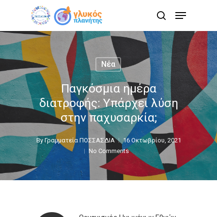
Skip
Menu
to
search
main
content
Νέα
Παγκόσμια ημέρα
διατροφής: Υπάρχει λύση
στην παχυσαρκία;
By
Γραμματεία ΠΟΣΣΑΣΔΙΑ
16 Οκτωβρίου, 2021
No Comments