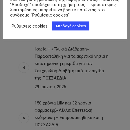
Σύλλογος Ατόμων με Σακχαρώδη
"Αποδοχή" αποδέχεστε τη χρήση τους. Περισσότερες
Διαβήτη Ν. Πέλλας: Δράση με
λεπτομέρειες μπορείτε να βρείτε πατώντας στο
σύνδεσμο "Ρυθμίσεις cookies".
μετρήσεις σακχάρου και εγγραφές
νέων μελών στη Σκύδρα
Ρυθμίσεις cookies
Αποδοχή cookies
29 Ιουνίου, 2026
Ικαρία – «Γλυκιά Διάδραση»:
Παρακαταθήκη για τα ακριτικά νησιά η
επιστημονική ημερίδα για τον
Σακχαρώδη Διαβήτη υπό την αιγίδα
της ΠΟΣΣΑΣΔΙΑ
29 Ιουνίου, 2026
150 χρόνια Lilly και 32 χρόνια
Φαρμασέρβ-Λίλλυ: Eπετειακή
εκδήλωση – Εκπροσωπήθηκε και η
ΠΟΣΣΑΣΔΙΑ