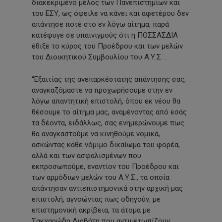
διακεκριμένο μέλος των Πανεπιστημίων και
του ΕΣΥ, ως όφειλε να κάνει και αφετέρου δεν
απάντησε ποτέ στο εν λόγω αίτημα, παρά
κατέφυγε σε υπαινιγμούς ότι η ΠΟΣΣΑΣΔΙΑ
έθιξε το κύρος του Προέδρου και των μελών
του Διοικητικού Συμβουλίου του Α.Υ.Σ. .
“Εξαιτίας της ανεπαρκέστατης απάντησης σας,
αναγκαζόμαστε να προχωρήσουμε στην εν
λόγω απαντητική επιστολή, όπου εκ νέου θα
θέσουμε το αίτημα μας, αναμένοντας από εσάς
τα δέοντα, ειδάλλως, σας ενημερώνουμε πως
θα αναγκαστούμε να κινηθούμε νομικά,
ασκώντας κάθε νόμιμο δικαίωμα του φορέα,
αλλά και των ασφαλισμένων που
εκπροσωπούμε, εναντίον του Προέδρου και
των αρμόδιων μελών του Α.Υ.Σ., τα οποία
απάντησαν αντιεπιστημονικά στην αρχική μας
επιστολή, αγνοώντας πως οδηγούν, με
επιστημονική ακρίβεια, τα άτομα με
Σακχαρώδη Διαβήτη που αντιμετωπίζουν