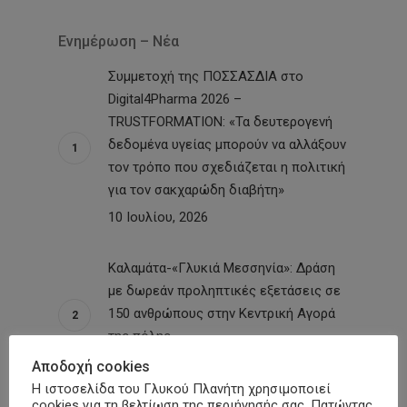
Ενημέρωση – Νέα
Συμμετοχή της ΠΟΣΣΑΣΔΙΑ στο
Digital4Pharma 2026 –
TRUSTFORMATION: «Τα δευτερογενή
δεδομένα υγείας μπορούν να αλλάξουν
τον τρόπο που σχεδιάζεται η πολιτική
για τον σακχαρώδη διαβήτη»
10 Ιουλίου, 2026
Καλαμάτα-«Γλυκιά Μεσσηνία»: Δράση
με δωρεάν προληπτικές εξετάσεις σε
150 ανθρώπους στην Κεντρική Αγορά
της πόλης
30 Ιουνίου, 2026
Αποδοχή cookies
Η ιστοσελίδα του Γλυκού Πλανήτη χρησιμοποιεί
cookies για τη βελτίωση της περιήγησής σας. Πατώντας