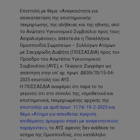
Επιστολή με θέμα: «Αναγκαιότητα για
αποκατάσταση της επιστημονικής
τεκμηρίωσης, της αλήθειας και της ηθικής, από
το Ανώτατο Υγειονομικό Συμβούλιο προς τους
Ασφαλισμένους», απέστειλε η Πανελλήνια
Ομοσπονδία Σωματείων – Συλλόγων Ατόμων
με Σακχαρώδη Διαβήτη (ΠΟΣΣΑΣΔΙΑ) προς τον
Πρόεδρο του Ανωτάτου Υγειονομικού
Συμβουλίου (ΑΥΣ), κ. Γεώργιο Ζωγράφο ως
απάντηση στην υπ’ αρ. πρωτ. ΔΒ3Θ/70/15-04-
2025 επιστολή του ΑΥΣ.
Η ΠΟΣΣΑΣΔΙΑ αναφέρει ότι παρά το το
γεγονός ότι στο σύνολο της, νομοθετικά και
επιστημονικά, τεκμηριωμένης αρχικής της
επιστολής με αριθ.πρωτ. 1174/ 19-2-2025 και
θέμα «Αίτημα για απευθείας έγκριση
επιθέματος άμορφου σπρέι με αναγεννητικούς
παράγοντες»
, το ΑΥΣ αφενός δεν ανέθεσε το
αίτημα της Ομοσπονδίας, στο κατάλληλο