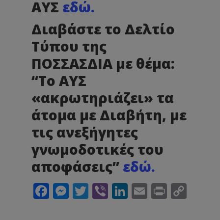
ΑΥΣ
εδώ.
Διαβάστε το Δελτίο
Τύπου της
ΠΟΣΣΑΣΔΙΑ με θέμα:
“Το ΑΥΣ
«ακρωτηριάζει» τα
άτομα με Διαβήτη, με
τις ανεξήγητες
γνωμοδοτικές του
αποφάσεις”
εδώ.
Facebook
Messenger
Twitter
Viber
LinkedIn
Email
Print
Cop
Link