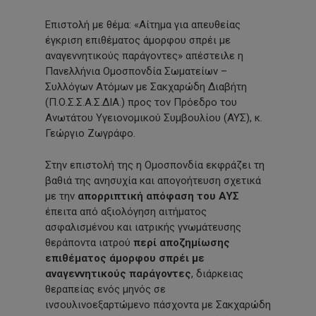
Επιστολή με θέμα: «Αίτημα για απευθείας
έγκριση επιθέματος άμορφου σπρέι με
αναγεννητικούς παράγοντες» απέστειλε η
Πανελλήνια Ομοσπονδία Σωματείων –
Συλλόγων Ατόμων με Σακχαρώδη Διαβήτη
(Π.Ο.Σ.Σ.Α.Σ.ΔΙΑ.) προς τον Πρόεδρο του
Ανωτάτου Υγειονομικού Συμβουλίου (ΑΥΣ), κ.
Γεώργιο Ζωγράφο.
Στην επιστολή της η Ομοσπονδία εκφράζει τη
βαθιά της ανησυχία και απογοήτευση σχετικά
με την
απορριπτική απόφαση του ΑΥΣ
έπειτα από αξιολόγηση αιτήματος
ασφαλισμένου και ιατρικής γνωμάτευσης
θεράποντα ιατρού
περί αποζημίωσης
επιθέματος άμορφου σπρέι με
αναγεννητικούς παράγοντες
, διάρκειας
θεραπείας ενός μηνός σε
ινσουλινοεξαρτώμενο πάσχοντα με Σακχαρώδη