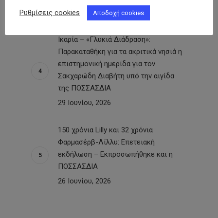
29 Ιουνίου, 2026
Ρυθμίσεις cookies
Αποδοχή cookies
Ικαρία – «Γλυκιά Διάδραση»:
Παρακαταθήκη για τα ακριτικά νησιά η
επιστημονική ημερίδα για τον
Σακχαρώδη Διαβήτη υπό την αιγίδα
της ΠΟΣΣΑΣΔΙΑ
29 Ιουνίου, 2026
150 χρόνια Lilly και 32 χρόνια
Φαρμασέρβ-Λίλλυ: Eπετειακή
εκδήλωση – Εκπροσωπήθηκε και η
ΠΟΣΣΑΣΔΙΑ
26 Ιουνίου, 2026