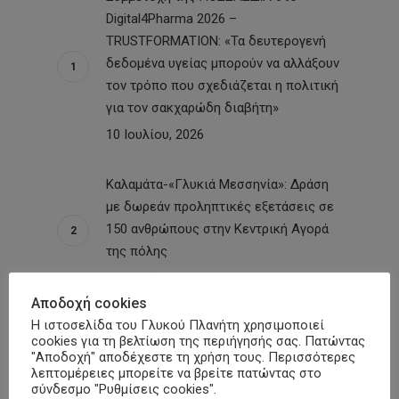
Digital4Pharma 2026 –
TRUSTFORMATION: «Τα δευτερογενή
δεδομένα υγείας μπορούν να αλλάξουν
τον τρόπο που σχεδιάζεται η πολιτική
για τον σακχαρώδη διαβήτη»
10 Ιουλίου, 2026
Καλαμάτα-«Γλυκιά Μεσσηνία»: Δράση
με δωρεάν προληπτικές εξετάσεις σε
150 ανθρώπους στην Κεντρική Αγορά
της πόλης
30 Ιουνίου, 2026
Αποδοχή cookies
Η ιστοσελίδα του Γλυκού Πλανήτη χρησιμοποιεί
Σύλλογος Ατόμων με Σακχαρώδη
cookies για τη βελτίωση της περιήγησής σας. Πατώντας
Διαβήτη Ν. Πέλλας: Δράση με
"Αποδοχή" αποδέχεστε τη χρήση τους. Περισσότερες
μετρήσεις σακχάρου και εγγραφές
λεπτομέρειες μπορείτε να βρείτε πατώντας στο
σύνδεσμο "Ρυθμίσεις cookies".
νέων μελών στη Σκύδρα