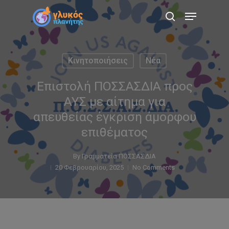
Skip
Menu
to
search
main
content
Κινητοποιήσεις
Νέα
Επιστολή ΠΟΣΣΑΣΔΙΑ προς
ΑΥΣ με αίτημα για
απευθείας έγκριση άμορφου
επιθέματος
By
Γραμματεία ΠΟΣΣΑΣΔΙΑ
20 Φεβρουαρίου, 2025
No Comments