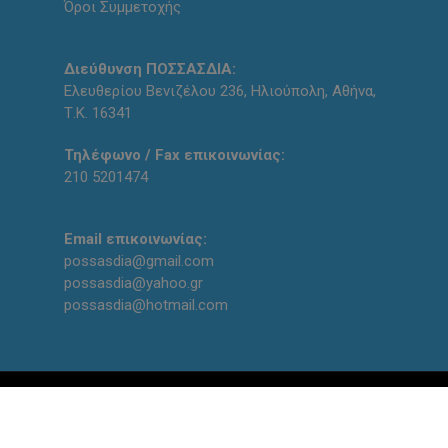
Όροι Συμμετοχής
Διεύθυνση ΠΟΣΣΑΣΔΙΑ:
Ελευθερίου Βενιζέλου 236, Ηλιούπολη, Αθήνα,
Τ.Κ. 16341
Τηλέφωνο / Fax επικοινωνίας:
210 5201474
Email επικοινωνίας:
possasdia@gmail.com
possasdia@yahoo.gr
possasdia@hotmail.com
Designed and created with
by
qodin team