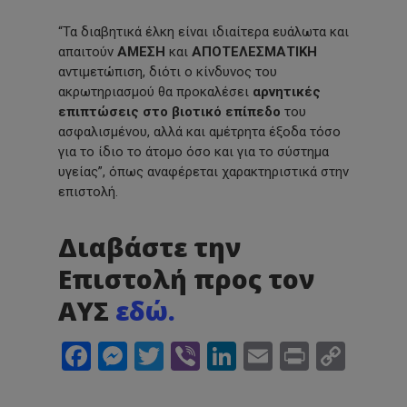
“Τα διαβητικά έλκη είναι ιδιαίτερα ευάλωτα και
απαιτούν
ΑΜΕΣΗ
και
ΑΠΟΤΕΛΕΣΜΑΤΙΚΗ
αντιμετώπιση, διότι ο κίνδυνος του
ακρωτηριασμού θα προκαλέσει
αρνητικές
επιπτώσεις στο βιοτικό επίπεδο
του
ασφαλισμένου, αλλά και αμέτρητα έξοδα τόσο
για το ίδιο το άτομο όσο και για το σύστημα
υγείας”, όπως αναφέρεται χαρακτηριστικά στην
επιστολή.
Διαβάστε την
Επιστολή προς τον
ΑΥΣ
εδώ.
Facebook
Messenger
Twitter
Viber
LinkedIn
Email
Print
Cop
Link