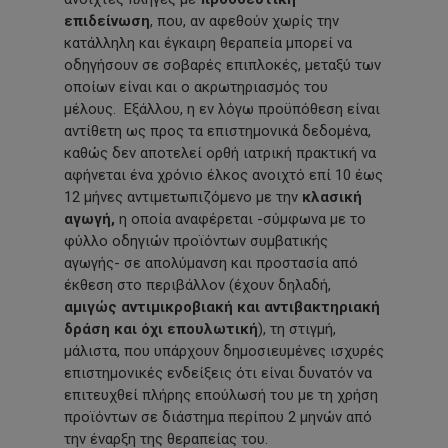
επιδείνωση
, που, αν αφεθούν χωρίς την
κατάλληλη και έγκαιρη θεραπεία μπορεί να
οδηγήσουν σε σοβαρές επιπλοκές, μεταξύ των
οποίων είναι και ο ακρωτηριασμός του
μέλους. Εξάλλου, η εν λόγω προϋπόθεση είναι
αντίθετη ως προς τα επιστημονικά δεδομένα,
καθώς δεν αποτελεί ορθή ιατρική πρακτική να
αφήνεται ένα χρόνιο έλκος ανοιχτό επί 10 έως
12 μήνες αντιμετωπιζόμενο με την
κλασική
αγωγή,
η οποία αναφέρεται -σύμφωνα με το
φύλλο οδηγιών προϊόντων συμβατικής
αγωγής- σε απολύμανση και προστασία από
έκθεση στο περιβάλλον (έχουν δηλαδή,
αμιγώς αντιμικροβιακή και αντιβακτηριακή
δράση και όχι επουλωτική
), τη στιγμή,
μάλιστα, που υπάρχουν δημοσιευμένες ισχυρές
επιστημονικές ενδείξεις ότι είναι δυνατόν να
επιτευχθεί πλήρης επούλωσή του με τη χρήση
προϊόντων σε διάστημα περίπου 2 μηνών από
την έναρξη της θεραπείας του.