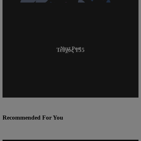
Next Post
Τεύχος 155
Recommended For You