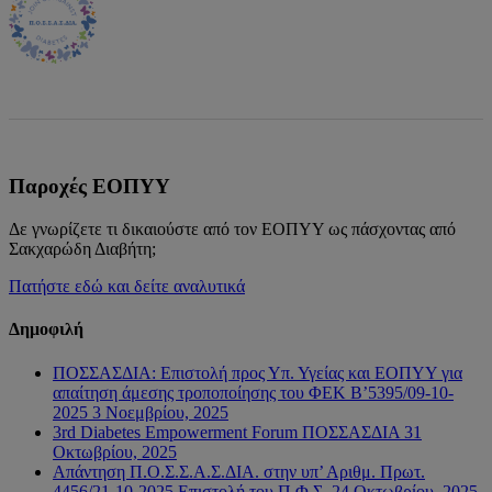
Παροχές ΕΟΠΥΥ
Δε γνωρίζετε τι δικαιούστε από τον ΕΟΠΥΥ ως πάσχοντας από
Σακχαρώδη Διαβήτη;
Πατήστε εδώ και δείτε αναλυτικά
Δημοφιλή
ΠΟΣΣΑΣΔΙΑ: Επιστολή προς Υπ. Υγείας και ΕΟΠΥΥ για
απαίτηση άμεσης τροποποίησης του ΦΕΚ Β’5395/09-10-
2025
3 Νοεμβρίου, 2025
3rd Diabetes Empowerment Forum ΠΟΣΣΑΣΔΙΑ
31
Οκτωβρίου, 2025
Απάντηση Π.Ο.Σ.Σ.Α.Σ.ΔΙΑ. στην υπ’ Αριθμ. Πρωτ.
4456/21-10-2025 Επιστολή του Π.Φ.Σ.
24 Οκτωβρίου, 2025