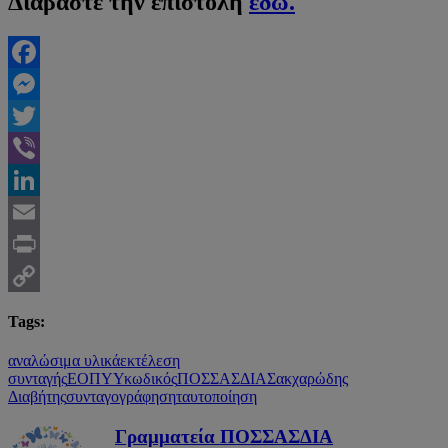
Διαβάστε την επιστολή
εδώ.
Facebook
Messenger
Twitter
Viber
LinkedIn
Email
Print
Copy
Tags:
Link
αναλώσιμα υλικά
εκτέλεση
συνταγής
ΕΟΠΥΥ
κωδικός
ΠΟΣΣΑΣΔΙΑ
Σακχαρώδης
Διαβήτης
συνταγογράφηση
ταυτοποίηση
Γραμματεία ΠΟΣΣΑΣΔΙΑ