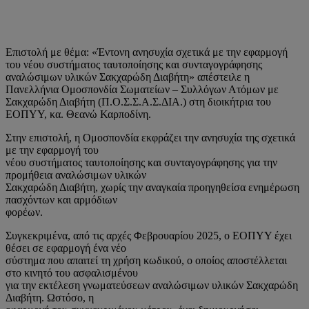
Επιστολή με θέμα: «Έντονη ανησυχία σχετικά με την εφαρμογή
του νέου συστήματος ταυτοποίησης και συνταγογράφησης
αναλώσιμων υλικών Σακχαρώδη Διαβήτη» απέστειλε η
Πανελλήνια Ομοσπονδία Σωματείων – Συλλόγων Ατόμων με
Σακχαρώδη Διαβήτη (Π.Ο.Σ.Σ.Α.Σ.ΔΙΑ.) στη διοικήτρια του
ΕΟΠΥΥ, κα. Θεανώ Καρποδίνη.
Στην επιστολή, η Ομοσπονδία εκφράζει την ανησυχία της σχετικά
με την εφαρμογή του
νέου συστήματος ταυτοποίησης και συνταγογράφησης για την
προμήθεια αναλώσιμων υλικών
Σακχαρώδη Διαβήτη, χωρίς την αναγκαία προηγηθείσα ενημέρωση
πασχόντων και αρμόδιων
φορέων.
Συγκεκριμένα, από τις αρχές Φεβρουαρίου 2025, ο ΕΟΠΥΥ έχει
θέσει σε εφαρμογή ένα νέο
σύστημα που απαιτεί τη χρήση κωδικού, ο οποίος αποστέλλεται
στο κινητό του ασφαλισμένου
για την εκτέλεση γνωματεύσεων αναλώσιμων υλικών Σακχαρώδη
Διαβήτη. Ωστόσο, η