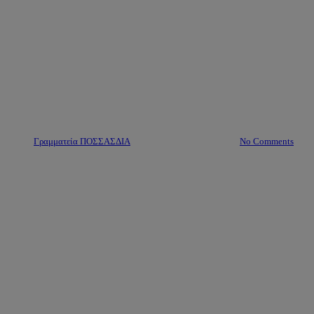
ΠΟΣΣΑΣΔΙΑ: Επιστολή προς
ΕΟΠΥΥ για το νέο σύστημα
ταυτοποίησης και
συνταγογράφησης υλικών Σ.Δ.
By
Γραμματεία ΠΟΣΣΑΣΔΙΑ
18 Φεβρουαρίου, 2025
No Comments