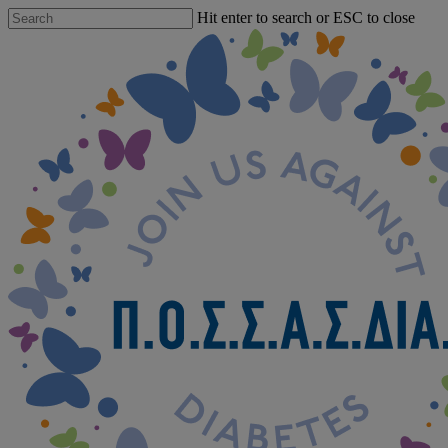
Skip
Hit enter to search or ESC to close
to
Close
main
Search
content