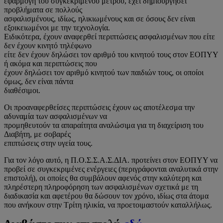
εφαρμογή του συγκεκριμένου μέτρου, έχει δημιουργήσει
προβλήματα σε πολλούς
ασφαλισμένους, ιδίως, ηλικιωμένους και σε όσους δεν είναι
εξοικειωμένοι με την τεχνολογία.
Ειδικότερα, έχουν αναφερθεί περιπτώσεις ασφαλισμένων που είτε
δεν έχουν κινητό τηλέφωνο
είτε δεν έχουν δηλώσει τον αριθμό του κινητού τους στον ΕΟΠΥΥ
ή ακόμα και περιπτώσεις που
έχουν δηλώσει τον αριθμό κινητού των παιδιών τους, οι οποίοι
όμως, δεν είναι πάντα
διαθέσιμοι.
Οι προαναφερθείσες περιπτώσεις έχουν ως αποτέλεσμα την
αδυναμία των ασφαλισμένων να
προμηθευτούν τα απαραίτητα αναλώσιμα για τη διαχείριση του
Διαβήτη, με σοβαρές
επιπτώσεις στην υγεία τους.
Για τον λόγο αυτό, η Π.Ο.Σ.Σ.Α.Σ.ΔΙΑ. προτείνει στον ΕΟΠΥΥ να
προβεί σε συγκεκριμένες ενέργειες (περιγράφονται αναλυτικά στην
επιστολή), οι οποίες θα συμβάλουν αφενός στην καλύτερη και
πληρέστερη πληροφόρηση των ασφαλισμένων σχετικά με τη
διαδικασία και αφετέρου θα δώσουν τον χρόνο, ιδίως στα άτομα
που ανήκουν στην Τρίτη ηλικία, να προετοιμαστούν καταλλήλως.