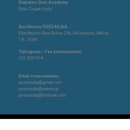
Diabetes Quiz Academy:
Όροι Συμμετοχής
Διεύθυνση ΠΟΣΣΑΣΔΙΑ:
Ελευθερίου Βενιζέλου 236, Ηλιούπολη, Αθήνα,
Τ.Κ. 16341
Τηλέφωνο / Fax επικοινωνίας:
210 5201474
Email επικοινωνίας:
possasdia@gmail.com
possasdia@yahoo.gr
possasdia@hotmail.com
Designed and created with ❤ by
qodin team