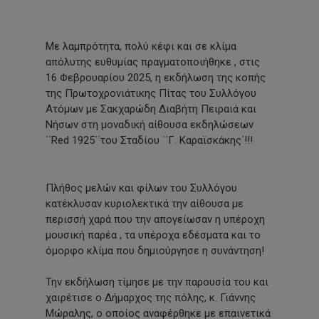
Με λαμπρότητα, πολύ κέφι και σε κλίμα
απόλυτης ευθυμίας πραγματοποιήθηκε , στις
16 Φεβρουαρίου 2025, η εκδήλωση της κοπής
της Πρωτοχρονιάτικης Πίτας του Συλλόγου
Ατόμων με Σακχαρώδη Διαβήτη Πειραιά και
Νήσων στη μοναδική αίθουσα εκδηλώσεων
΄΄Red 1925΄΄του Σταδίου ΄΄Γ. Καραϊσκάκης΄!!!
Πλήθος μελών και φίλων του Συλλόγου
κατέκλυσαν κυριολεκτικά την αίθουσα με
περισσή χαρά που την απογείωσαν η υπέροχη
μουσική παρέα , τα υπέροχα εδέσματα και το
όμορφο κλίμα που δημιούργησε η συνάντηση!
Την εκδήλωση τίμησε με την παρουσία του και
χαιρέτισε ο Δήμαρχος της πόλης, κ. Γιάννης
Μώραλης, ο οποίος αναφέρθηκε με επαινετικά