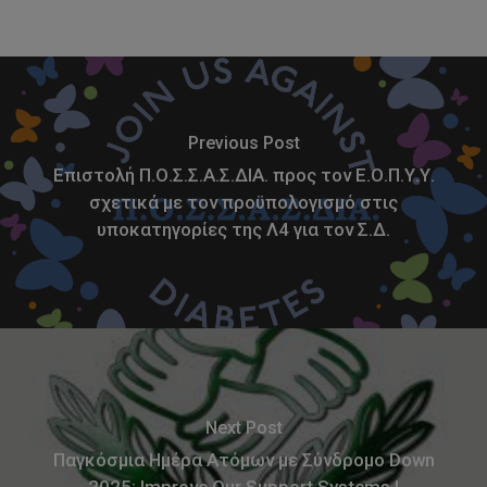
Previous Post
Επιστολή Π.Ο.Σ.Σ.Α.Σ.ΔΙΑ. προς τον Ε.Ο.Π.Υ.Υ.
σχετικά με τον προϋπολογισμό στις
υποκατηγορίες της Λ4 για τον Σ.Δ.
Next Post
Παγκόσμια Ημέρα Ατόμων με Σύνδρομο Down