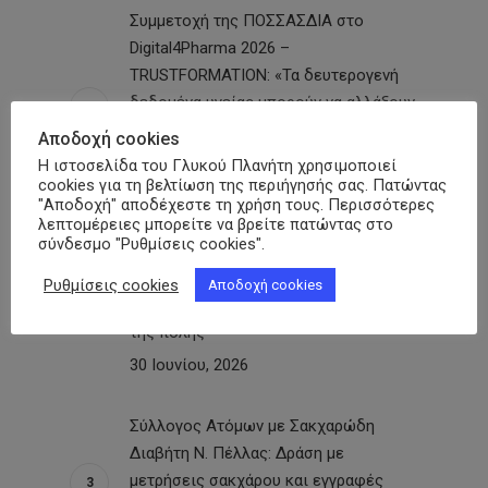
Συμμετοχή της ΠΟΣΣΑΣΔΙΑ στο
Digital4Pharma 2026 –
TRUSTFORMATION: «Τα δευτερογενή
δεδομένα υγείας μπορούν να αλλάξουν
τον τρόπο που σχεδιάζεται η πολιτική
Αποδοχή cookies
για τον σακχαρώδη διαβήτη»
Η ιστοσελίδα του Γλυκού Πλανήτη χρησιμοποιεί
cookies για τη βελτίωση της περιήγησής σας. Πατώντας
10 Ιουλίου, 2026
"Αποδοχή" αποδέχεστε τη χρήση τους. Περισσότερες
λεπτομέρειες μπορείτε να βρείτε πατώντας στο
σύνδεσμο "Ρυθμίσεις cookies".
Καλαμάτα-«Γλυκιά Μεσσηνία»: Δράση
με δωρεάν προληπτικές εξετάσεις σε
Ρυθμίσεις cookies
Αποδοχή cookies
150 ανθρώπους στην Κεντρική Αγορά
της πόλης
30 Ιουνίου, 2026
Σύλλογος Ατόμων με Σακχαρώδη
Διαβήτη Ν. Πέλλας: Δράση με
μετρήσεις σακχάρου και εγγραφές