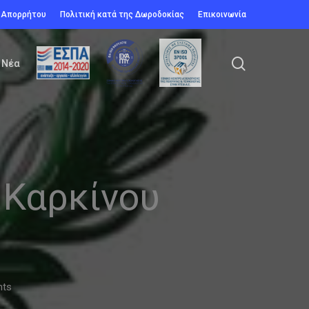
ή Απορρήτου
Πολιτική κατά της Δωροδοκίας
Επικοινωνία
search
Νέα
 Καρκίνου
ts