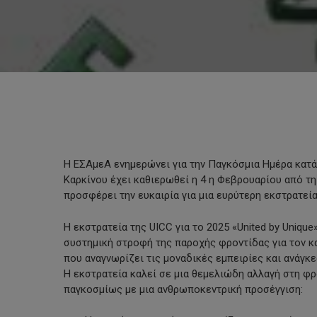
Η ΕΣΑμεΑ ενημερώνει για την Παγκόσμια Ημέρα κατά
Καρκίνου έχει καθιερωθεί η 4 η Φεβρουαρίου από τη
προσφέρει την ευκαιρία για μια ευρύτερη εκστρατεί
Η εκστρατεία της UICC για το 2025 «United by Unique
συστημική στροφή της παροχής φροντίδας για τον κ
που αναγνωρίζει τις μοναδικές εμπειρίες και ανάγκ
Hit enter to search or ESC to close
Η εκστρατεία καλεί σε μια θεμελιώδη αλλαγή στη φρ
παγκοσμίως με μια ανθρωποκεντρική προσέγγιση: