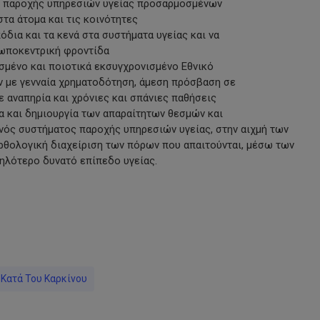
ης παροχής υπηρεσιών υγείας προσαρμοσμένων
στα άτομα και τις κοινότητες
όδια και τα κενά στα συστήματα υγείας και να
ρωποκεντρική φροντίδα
ισμένο και ποιοτικά εκσυγχρονισμένο Εθνικό
 με γενναία χρηματοδότηση, άμεση πρόσβαση σε
ε αναπηρία και χρόνιες και σπάνιες παθήσεις
ία και δημιουργία των απαραίτητων θεσμών και
ενός συστήματος παροχής υπηρεσιών υγείας, στην αιχμή των
ρθολογική διαχείριση των πόρων που απαιτούνται, μέσω των
ηλότερο δυνατό επίπεδο υγείας.
py
nk
Κατά Του Καρκίνου