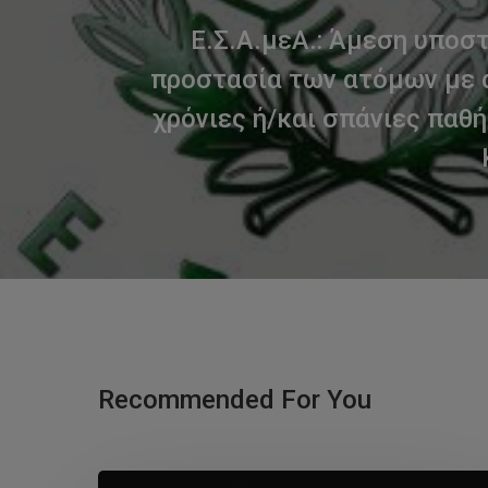
Ε.Σ.Α.μεΑ.: Άμεση υποστ
προστασία των ατόμων με 
χρόνιες ή/και σπάνιες παθή
Recommended For You