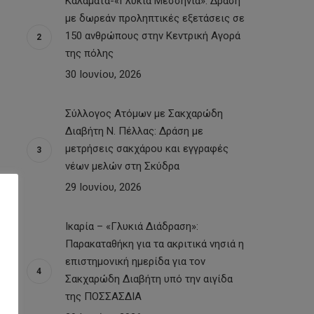
Καλαμάτα-«Γλυκιά Μεσσηνία»: Δράση
με δωρεάν προληπτικές εξετάσεις σε
150 ανθρώπους στην Κεντρική Αγορά
της πόλης
30 Ιουνίου, 2026
Σύλλογος Ατόμων με Σακχαρώδη
Διαβήτη Ν. Πέλλας: Δράση με
μετρήσεις σακχάρου και εγγραφές
νέων μελών στη Σκύδρα
29 Ιουνίου, 2026
Ικαρία – «Γλυκιά Διάδραση»:
Παρακαταθήκη για τα ακριτικά νησιά η
επιστημονική ημερίδα για τον
Σακχαρώδη Διαβήτη υπό την αιγίδα
της ΠΟΣΣΑΣΔΙΑ