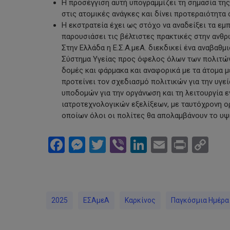
Η προσέγγιση αυτή υπογραμμίζει τη σημασία τ
στις ατομικές ανάγκες και δίνει προτεραιότητα 
Η εκστρατεία έχει ως στόχο να αναδείξει τα εμπ
παρουσιάσει τις βέλτιστες πρακτικές στην ανθ
Στην Ελλάδα η Ε.Σ.Α.μεΑ. διεκδικεί ένα αναβαθμ
Σύστημα Υγείας προς όφελος όλων των πολιτών
δομές και φάρμακα και αναφορικά με τα άτομα μ
προτείνει τον σχεδιασμό πολιτικών για την υγε
υποδομών για την οργάνωση και τη λειτουργία 
ιατροτεχνολογικών εξελίξεων, με ταυτόχρονη ο
οποίων όλοι οι πολίτες θα απολαμβάνουν το υψ
Facebook
Messenger
Twitter
Viber
LinkedIn
Email
Print
Co
Li
2025
ΕΣΑμεΑ
Καρκίνος
Παγκόσμια Ημέρα 