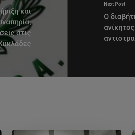
Next Post
ήριξη και
Ο διαβήτ
αναπηρία,
ανίκητος
σεις στις
αντιστρα
Κυκλάδες