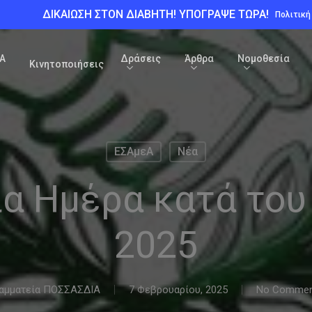
ΔΙΚΑΙΩΣΗ ΣΤΟΝ ΔΙΑΒΗΤΗ! ΥΠΟΓΡΑΨΕ ΤΩΡΑ!
Πολιτικ
Α
Δράσεις
Άρθρα
Νομοθεσία
Κινητοποιήσεις
ΕΣΑμεΑ
Νέα
α Ημέρα κατά του
2025
αμματεία ΠΟΣΣΑΣΔΙΑ
7 Φεβρουαρίου, 2025
No Commen