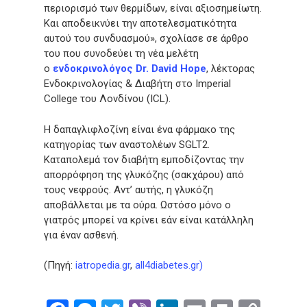
περιορισμό των θερμίδων, είναι αξιοσημείωτη.
Και αποδεικνύει την αποτελεσματικότητα
αυτού του συνδυασμού», σχολίασε σε άρθρο
του που συνοδεύει τη νέα μελέτη
ο
ενδοκρινολόγος Dr. David Hope
, λέκτορας
Ενδοκρινολογίας & Διαβήτη στο Imperial
College του Λονδίνου (ICL).
Η δαπαγλιφλοζίνη είναι ένα φάρμακο της
κατηγορίας των αναστολέων SGLT2.
Καταπολεμά τον διαβήτη εμποδίζοντας την
απορρόφηση της γλυκόζης (σακχάρου) από
τους νεφρούς. Αντ’ αυτής, η γλυκόζη
αποβάλλεται με τα ούρα. Ωστόσο μόνο ο
γιατρός μπορεί να κρίνει εάν είναι κατάλληλη
για έναν ασθενή.
(Πηγή:
iatropedia.gr
,
all4diabetes.gr)