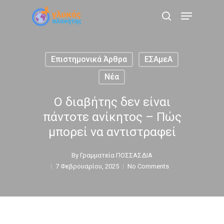
Skip
Menu
to
search
main
content
Επιστημονικά Άρθρα
ΕΣΑμεΑ
Νέα
Ο διαβήτης δεν είναι
πάντοτε ανίκητος – Πώς
μπορεί να αντιστραφεί
By
Γραμματεία ΠΟΣΣΑΣΔΙΑ
7 Φεβρουαρίου, 2025
No Comments