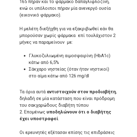
165 πήραν και το φάρμακο δαπαγλιφλοζίνη,
ενώ οι υπόλοιποι πήραν μία ανενεργό ουσία
(εικονικό φάρμακο).
Η μελέτη διεξήχθη για να εξακριβωθεί εάν θα
μπορούσαν χωρίς φάρμακα επί τουλάχιστον 2
μήνες να παραμείνουν με:
Γλυκοζυλιωμένη αιμοσφαιρίνη (HbA1c)
κάτω από 6,5%
Σάκχαρο νηστείας (όταν ήταν νηστικοί)
στο αίμα κάτω από 126 mg/dl
Τα όρια αυτά
αντιστοιχούν στον προδιαβήτη
,
δηλαδή σε μία κατάσταση που είναι πρόδρομη
του σακχαρώδους διαβήτη τύπου
2. Επομένως
υποδηλώνουν ότι ο διαβήτης
έχει υποστραφεί
.
Οι ερευνητές εξέτασαν επίσης τις επιδράσεις