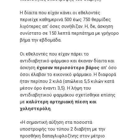
Η δίαιτα που είχαν κάνει οι εθελοντές
περιείχε καθημερινά 500 έως 750 θερμίδες
λιγότερες απ’ όσες συνήθιζαν. Η, δε, άσκηση
συνίστατο σε 150 λεπτά περπάτημα με γρήγορο
βήμα την εβδομάδα.
Οι εθελοντές που είχαν πάρει το
αντιδιαβητικό φάρμακο και έκαναν δίαιτα και
άσκηση
έχασαν περισσότερο βάρος
απ’ όσο
όσοι έλαβαν το εικονικό φάρμακο. Η διαφορά
ήταν περίπου 2 κιλά (απώλεια 5,5 κιλών κατά
μέσον όρο έναντι 3,5). Η λήψη του
αντιδιαβητικού φαρμάκου σχετίσθηκε επίσης
με
καλύτερη αρτηριακή πίεση και
χοληστερόλη
.
«Η σημαντική αύξηση στα ποσοστά
υποστροφής του τύπου 2 διαβήτη με την
προσθήκη δαπαγλιφλοζίνης στον μέτριο