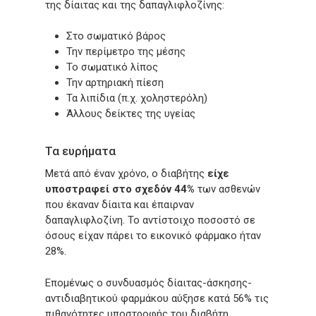
της δίαιτας και της δαπαγλιφλοζίνης:
Στο σωματικό βάρος
Την περίμετρο της μέσης
Το σωματικό λίπος
Την αρτηριακή πίεση
Τα λιπίδια (π.χ. χοληστερόλη)
Άλλους δείκτες της υγείας
Τα ευρήματα
Μετά από έναν χρόνο, ο διαβήτης
είχε
υποστραφεί στο σχεδόν 44%
των ασθενών
που έκαναν δίαιτα και έπαιρναν
δαπαγλιφλοζίνη. Το αντίστοιχο ποσοστό σε
όσους είχαν πάρει το εικονικό φάρμακο ήταν
28%.
Επομένως ο συνδυασμός δίαιτας-άσκησης-
αντιδιαβητικού φαρμάκου αύξησε κατά 56% τις
πιθανότητες υποστροφής του διαβήτη.