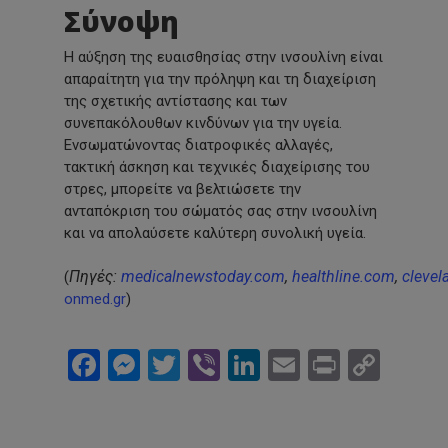
Σύνοψη
Η αύξηση της ευαισθησίας στην ινσουλίνη είναι
απαραίτητη για την πρόληψη και τη διαχείριση
της σχετικής αντίστασης και των
συνεπακόλουθων κινδύνων για την υγεία.
Ενσωματώνοντας διατροφικές αλλαγές,
τακτική άσκηση και τεχνικές διαχείρισης του
στρες, μπορείτε να βελτιώσετε την
ανταπόκριση του σώματός σας στην ινσουλίνη
και να απολαύσετε καλύτερη συνολική υγεία.
Πηγές:
medicalnewstoday.com
,
healthline.com
,
clevel
(
onmed.gr
)
Facebook
Messenger
Twitter
Viber
LinkedIn
Email
Print
Cop
Link