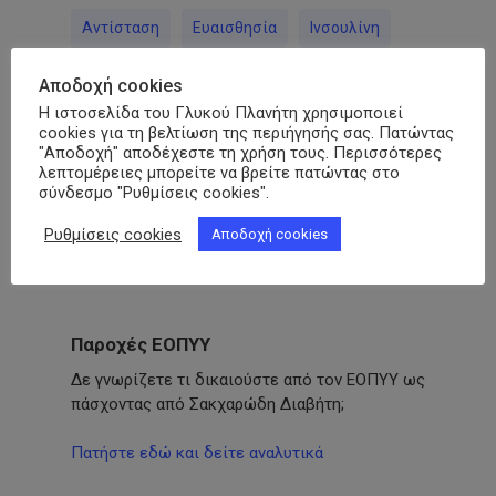
Αντίσταση
Ευαισθησία
Ινσουλίνη
Αποδοχή cookies
Η ιστοσελίδα του Γλυκού Πλανήτη χρησιμοποιεί
cookies για τη βελτίωση της περιήγησής σας. Πατώντας
"Αποδοχή" αποδέχεστε τη χρήση τους. Περισσότερες
λεπτομέρειες μπορείτε να βρείτε πατώντας στο
σύνδεσμο "Ρυθμίσεις cookies".
Ρυθμίσεις cookies
Αποδοχή cookies
Γραμματεία ΠΟΣΣΑΣΔΙΑ
Παροχές ΕΟΠΥΥ
Δε γνωρίζετε τι δικαιούστε από τον ΕΟΠΥΥ ως
πάσχοντας από Σακχαρώδη Διαβήτη;
Πατήστε εδώ και δείτε αναλυτικά