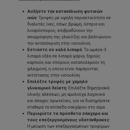
Αυξήστε την κατανάλωση φυτικών
ινών
: Τροφές με υψηλή περιεκτικότητα σε
διαλυτές ίνες, όπως βρώμη, όσπρια και
λιναρόσπορος, επιβραδύνουν την
απορρόφηση της γλυκόζης και βελτιώνουν
την ανταπόκριση στην ινσουλίνη.
Εστιάστε σε καλά λιπαρά
: Τα ωμέγα-3
λιπαρά οξέα σε λιπαρά ψάρια, ξηρούς
καρπούς και σπόρους καταπολεμούν τη
φλεγμονή, η οποία είναι παράγοντας
αντίστασης στην ινσουλίνη.
Επιλέξτε τροφές με χαμηλό
γλυκαιμικό δείκτη
: Επιλέξτε δημητριακά
ολικής αλέσεως, μη αμυλούχα λαχανικά
και άπαχες πρωτεΐνες, για να διατηρήσετε
σταθερά τα επίπεδα σακχάρου στο αίμα.
Περιορίστε τα πρόσθετα σάκχαρα και
τους επεξεργασμένους υδατάνθρακες
:
Η μείωση των επεξεργασμένων τροφίμων