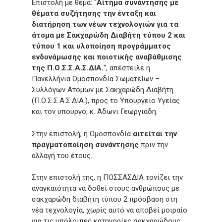
Επιστολή με θέμα: “
Αίτημα συνάντησης με
θέματα συζήτησης την ένταξη και
διατήρηση των νέων τεχνολογιών για τα
άτομα με Σακχαρώδη Διαβήτη τύπου 2 και
τύπου 1 και υλοποίηση προγράμματος
ενδυνάμωσης και ποιοτικής αναβάθμισης
της Π.Ο.Σ.Σ.Α.Σ.ΔΙΑ.
“, απέστειλε η
Πανελλήνια Ομοσπονδία Σωματείων –
Συλλόγων Ατόμων με Σακχαρώδη Διαβήτη
(Π.Ο.Σ.Σ.Α.Σ.ΔΙΑ.), προς το Υπουργείο Υγείας
και τον υπουργό, κ. Άδωνι Γεωργιάδη.
Στην επιστολή, η Ομοσπονδία
αιτείται την
πραγματοποίηση συνάντησης
πριν την
αλλαγή του έτους.
Στην επιστολή της, η ΠΟΣΣΑΣΔΙΑ τονίζει την
αναγκαιότητα να δοθεί στους ανθρώπους με
σακχαρώδη διαβήτη τύπου 2 πρόσβαση στη
νέα τεχνολογία, χωρίς αυτό να αποβεί μοιραίο
για τις υπόλοιπες κατηγορίες σακχαρώδους