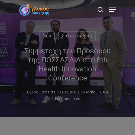
Skip
Menu
to
search
main
content
Νέα
Συνεντεύξεις
Συμμετοχή του Προέδρου
της ΠΟΣΣΑΣΔΙΑ στο 8th
Health Innovation
Conference
By
Γραμματεία ΠΟΣΣΑΣΔΙΑ
24 Μαΐου, 2024
No Comments