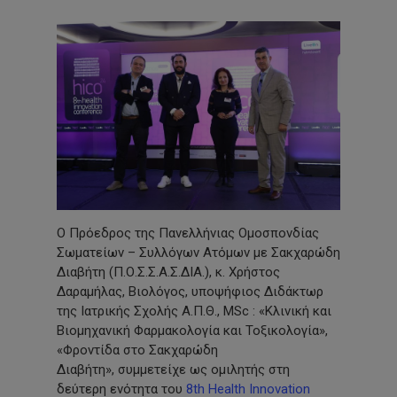
O Πρόεδρος της Πανελλήνιας Ομοσπονδίας
Σωματείων – Συλλόγων Ατόμων με Σακχαρώδη
Διαβήτη (Π.Ο.Σ.Σ.Α.Σ.ΔΙΑ.), κ. Χρήστος
Δαραμήλας, Βιολόγος, υποψήφιος Διδάκτωρ
της Ιατρικής Σχολής Α.Π.Θ., MSc : «Κλινική και
Βιομηχανική Φαρμακολογία και Τοξικολογία»,
«Φροντίδα στο Σακχαρώδη
Διαβήτη», συμμετείχε ως ομιλητής στη
δεύτερη ενότητα του
8th Health Innovation