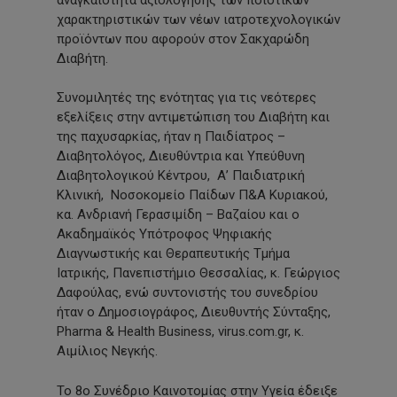
χαρακτηριστικών των νέων ιατροτεχνολογικών
προϊόντων που αφορούν στον Σακχαρώδη
Διαβήτη.
Συνομιλητές της ενότητας για τις νεότερες
εξελίξεις στην αντιμετώπιση του Διαβήτη και
της παχυσαρκίας, ήταν η Παιδίατρος –
Διαβητολόγος, Διευθύντρια και Υπεύθυνη
Διαβητολογικού Κέντρου, Α’ Παιδιατρική
Κλινική, Νοσοκομείο Παίδων Π&Α Κυριακού,
κα. Ανδριανή Γερασιμίδη – Βαζαίου και ο
Ακαδημαϊκός Υπότροφος Ψηφιακής
Διαγνωστικής και Θεραπευτικής Τμήμα
Ιατρικής, Πανεπιστήμιο Θεσσαλίας, κ. Γεώργιος
Δαφούλας, ενώ συντονιστής του συνεδρίου
ήταν ο Δημοσιογράφος, Διευθυντής Σύνταξης,
Pharma & Health Business, virus.com.gr, κ.
Αιμίλιος Νεγκής.
Το 8ο Συνέδριο Καινοτομίας στην Υγεία έδειξε