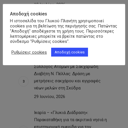
10 Ιουλίου, 2026
Αποδοχή cookies
Καλαμάτα-«Γλυκιά Μεσσηνία»: Δράση
Η ιστοσελίδα του Γλυκού Πλανήτη χρησιμοποιεί
cookies για τη βελτίωση της περιήγησής σας. Πατώντας
με δωρεάν προληπτικές εξετάσεις σε
"Αποδοχή" αποδέχεστε τη χρήση τους. Περισσότερες
150 ανθρώπους στην Κεντρική Αγορά
λεπτομέρειες μπορείτε να βρείτε πατώντας στο
σύνδεσμο "Ρυθμίσεις cookies".
της πόλης
30 Ιουνίου, 2026
Ρυθμίσεις cookies
Αποδοχή cookies
Σύλλογος Ατόμων με Σακχαρώδη
Διαβήτη Ν. Πέλλας: Δράση με
μετρήσεις σακχάρου και εγγραφές
νέων μελών στη Σκύδρα
29 Ιουνίου, 2026
Ικαρία – «Γλυκιά Διάδραση»:
Παρακαταθήκη για τα ακριτικά νησιά η
επιστημονική ημερίδα για τον