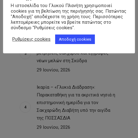
150 ανθρώπους στην Κεντρική Αγορά
Η ιστοσελίδα του Γλυκού Πλανήτη χρησιμοποιεί
cookies για τη βελτίωση της περιήγησής σας. Πατώντας
της πόλης
"Αποδοχή" αποδέχεστε τη χρήση τους. Περισσότερες
30 Ιουνίου, 2026
λεπτομέρειες μπορείτε να βρείτε πατώντας στο
σύνδεσμο "Ρυθμίσεις cookies".
Σύλλογος Ατόμων με Σακχαρώδη
Ρυθμίσεις cookies
Αποδοχή cookies
Διαβήτη Ν. Πέλλας: Δράση με
μετρήσεις σακχάρου και εγγραφές
νέων μελών στη Σκύδρα
29 Ιουνίου, 2026
Ικαρία – «Γλυκιά Διάδραση»:
Παρακαταθήκη για τα ακριτικά νησιά η
επιστημονική ημερίδα για τον
Σακχαρώδη Διαβήτη υπό την αιγίδα
της ΠΟΣΣΑΣΔΙΑ
29 Ιουνίου, 2026