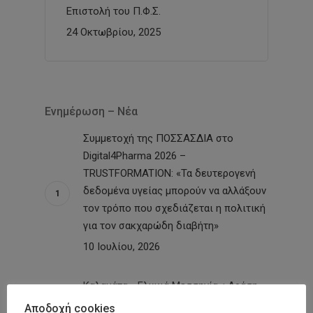
Επιστολή του Π.Φ.Σ.
24 Οκτωβρίου, 2025
Ενημέρωση – Νέα
Συμμετοχή της ΠΟΣΣΑΣΔΙΑ στο
Digital4Pharma 2026 –
TRUSTFORMATION: «Τα δευτερογενή
δεδομένα υγείας μπορούν να αλλάξουν
τον τρόπο που σχεδιάζεται η πολιτική
για τον σακχαρώδη διαβήτη»
10 Ιουλίου, 2026
Καλαμάτα-«Γλυκιά Μεσσηνία»: Δράση
με δωρεάν προληπτικές εξετάσεις σε
Αποδοχή cookies