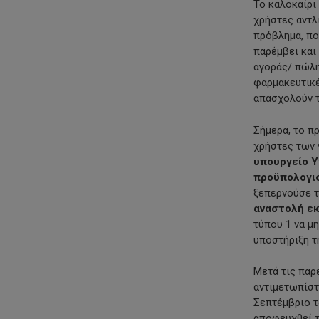
Το καλοκαίρι
χρήστες αντλ
πρόβλημα, πο
παρέμβει και
αγοράς/ πώλη
φαρμακευτικέ
απασχολούν τ
Σήμερα, το π
χρήστες των
υπουργείο Υ
προϋπολογισ
ξεπερνούσε τ
αναστολή ε
τύπου 1 να μ
υποστήριξη τ
Μετά τις παρ
αντιμετωπίστ
Σεπτέμβριο τ
αποφευχθεί τ