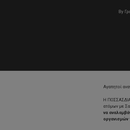
By
Γρ
Αγαπητοί ανα
Η ΠΟΣΣΑΣΔΙΑ 
ατόμων με Σα
Hit enter to search or ESC to close
να αναλαμβά
οργανισμών 