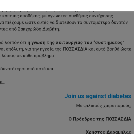
πάρουν οι άνθρωποι που τα χρειάζονται. Αποτέλεσμα 3.750
τρίμηνης φαρμακευτικής αγωγής να έχουν αγοραστεί και να
ε κάποιες αποθήκες, με άγνωστες συνθήκες συντήρησης.
να πιέζουμε ώστε αυτές να διατεθούν το συντομότερο δυνατόν
τες από Σακχαρώδη Διαβήτη.
ρό λοιπόν ότι
η γνώση της λειτουργίας του “συστήματος”
ίναι απόλυτη, για την ηγεσία της ΠΟΣΣΑΣΔΙΑ και αυτό βοηθά ώστε
ι λύσεις σε κάθε πρόβλημα.
 δυνατότεροι από ποτέ και…
με…
Join us against diabetes
Με φιλικούς χαιρετισμούς,
Ο Πρόεδρος της ΠΟΣΣΑΣΔΙΑ
Χρήστος Δαραμήλας