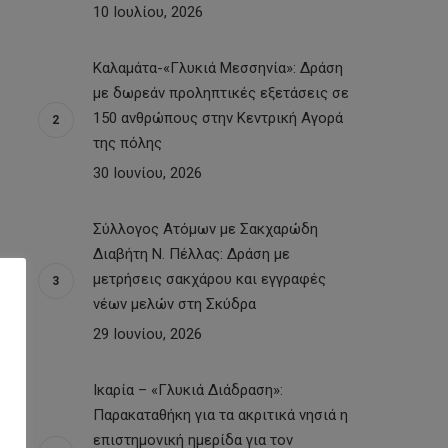
10 Ιουλίου, 2026
Καλαμάτα-«Γλυκιά Μεσσηνία»: Δράση
με δωρεάν προληπτικές εξετάσεις σε
150 ανθρώπους στην Κεντρική Αγορά
της πόλης
30 Ιουνίου, 2026
Σύλλογος Ατόμων με Σακχαρώδη
Διαβήτη Ν. Πέλλας: Δράση με
μετρήσεις σακχάρου και εγγραφές
νέων μελών στη Σκύδρα
29 Ιουνίου, 2026
Ικαρία – «Γλυκιά Διάδραση»:
Παρακαταθήκη για τα ακριτικά νησιά η
επιστημονική ημερίδα για τον