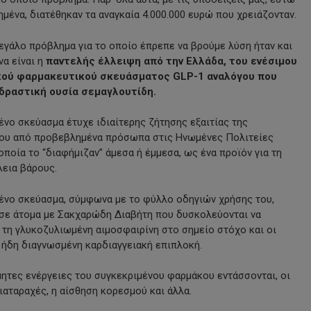
ημένα, διατέθηκαν τα αναγκαία 4.000.000 ευρώ που χρειάζονταν.
εγάλο πρόβλημα για το οποίο έπρεπε να βρούμε λύση ήταν και
να είναι η
παντελής έλλειψη από την Ελλάδα, του ενέσιμου
ικού φαρμακευτικού σκευάσματος
GLP-1
αναλόγου που
 δραστική ουσία σεμαγλουτίδη.
ένο σκεύασμα έτυχε ιδιαίτερης ζήτησης εξαιτίας της
του από προβεβλημένα πρόσωπα στις Ηνωμένες Πολιτείες
οποία το “διαφήμιζαν” άμεσα ή έμμεσα, ως ένα προϊόν για τη
εια βάρους.
ένο σκεύασμα, σύμφωνα με το φύλλο οδηγιών χρήσης του,
 σε άτομα με Σακχαρώδη Διαβήτη που δυσκολεύονται να
τη γλυκοζυλιωμένη αιμοσφαιρίνη στο σημείο στόχο και οι
 ήδη διαγνωσμένη καρδιαγγειακή επιπλοκή.
μητες ενέργειες του συγκεκριμένου φαρμάκου εντάσσονται, οι
ιαταραχές, η αίσθηση κορεσμού και άλλα.