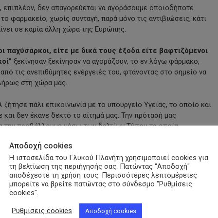
, επιπλέον, δεν απαγορεύεται να αγοράσουμε οποιοδήποτε
το φαρμακείο, χωρίς συνταγή, παρά μόνο τις αντιβιώσεις, κάτι
ίνει σε καμία άλλη χώρα της Ευρώπης.
οι παχύσαρκοι, είτε με δικά τους έξοδα είτε βαφτιζόμενοι
κοί”
ξεκίνησαν ξεκίνησαν να αγοράζουν, το εν λόγω φάρμακο,
 από τις ανεπιθύμητες ενέργειές του, φτάνοντας στο σημείο να
λήρως στη χώρα μας.
ζήτησε πάλι επικοινωνία με το υπουργείο Υγείας, το οποίο και
 και δεν έκανε δεκτό το αίτημά μας. Την πρότασή μας
α την προβάλλουμε μέσω των δελτίων Τύπου τα οποία
ν τελικά και μέσω του Ινστιτούτου Φαρμακευτικής Έρευνας &
Αποδοχή cookies
(ΙΦΕΤ) αγοράσαμε και φέραμε στην Ελλάδα τα φάρμακα για να
Η ιστοσελίδα του Γλυκού Πλανήτη χρησιμοποιεί cookies για
μήνες μέχρι η εταιρία που τα εισάγει να αποκαταστήσει την
τη βελτίωση της περιήγησής σας. Πατώντας "Αποδοχή"
αποδέχεστε τη χρήση τους. Περισσότερες λεπτομέρειες
μπορείτε να βρείτε πατώντας στο σύνδεσμο "Ρυθμίσεις
ώ είμαστε στην τελευταία εβδομάδα πριν τις εκλογές στις
cookies".
Πρόεδρος του Εθνικού Οργανισμού Φαρμάκων (ΕΟΦ) δεν
Ρυθμίσεις cookies
Αποδοχή cookies
διανεμηθούν όλες οι ποσότητες του συγκεκριμένου φαρμάκου