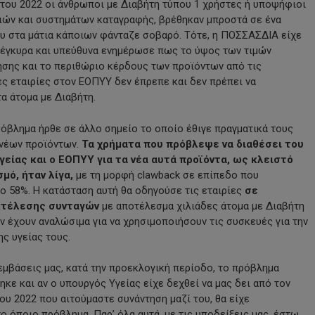
 του 2022 οι άνθρωποι με Διαβήτη τύπου 1 χρήστες ή υποψήφιοι
ιών και συστημάτων καταγραφής, βρέθηκαν μπροστά σε ένα
υ στα μάτια κάποιων φάνταζε σοβαρό. Τότε, η ΠΟΣΣΑΣΔΙΑ είχε
 έγκυρα και υπεύθυνα ενημέρωσε πως το ύψος των τιμών
σης και το περιθώριο κέρδους των προϊόντων από τις
ς εταιρίες στον ΕΟΠΥΥ δεν έπρεπε και δεν πρέπει να
α άτομα με Διαβήτη.
ρόβλημα ήρθε σε άλλο σημείο το οποίο έθιγε πραγματικά τους
 νέων προϊόντων.
Τα χρήματα που πρόβλεψε να διαθέσει του
γείας και ο ΕΟΠΥΥ για τα νέα αυτά προϊόντα, ως κλειστό
μό, ήταν λίγα,
με τη μορφή clawback σε επίπεδο που
ο 58%. Η κατάσταση αυτή θα οδηγούσε τις εταιρίες
σε
κτέλεσης συνταγών
με αποτέλεσμα χιλιάδες άτομα με Διαβήτη
ην έχουν αναλώσιμα για να χρησιμοποιήσουν τις συσκευές για την
ης υγείας τους.
εμβάσεις μας, κατά την προεκλογική περίοδο, το πρόβλημα
ηκε και αν ο υπουργός Υγείας είχε δεχθεί να μας δει από τον
ου 2022 που αιτούμαστε συνάντηση μαζί του, θα είχε
ο όποιο πρόβλημα. Παρ’ όλα αυτά, με τις υποδείξεις μας, έστω