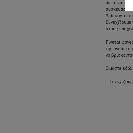
ώστε να τις 
συσκευασίες 
βρίσκονται σ
Συνεχίζουμε 
στους πάσχον
Γίνεται φανε
της υγείας ε
να βρίσκοντα
Είμαστε εδώ,
… Συνεχίζου