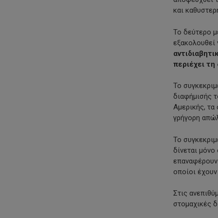
και καθυστερ
Το δεύτερο μ
εξακολουθεί 
αντιδιαβητ
περιέχει τη
Το συγκεκριμ
διαφήμισής 
Αμερικής, τα 
γρήγορη απώλ
Το συγκεκριμ
δίνεται μόνο
επαναφέρουν 
οποίοι έχουν
Στις ανεπιθύ
στομαχικές δ