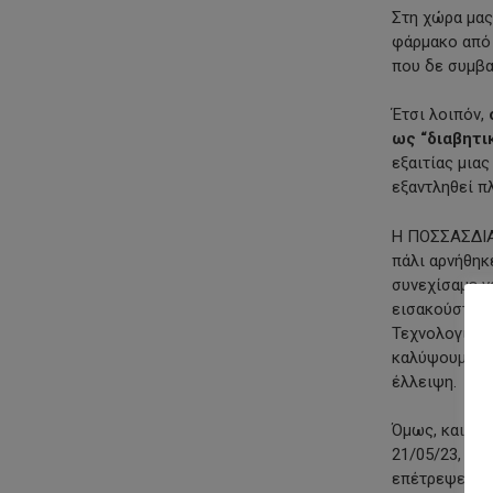
Στη χώρα μας
φάρμακο από 
που δε συμβα
Έτσι λοιπόν,
ως “διαβητι
εξαιτίας μιας
εξαντληθεί π
Η ΠΟΣΣΑΣΔΙΑ 
πάλι αρνήθηκε
συνεχίσαμε ν
εισακούστηκα
Τεχνολογίας 
καλύψουμε 2 
έλλειψη.
Όμως, και εν
21/05/23, ο 
επέτρεψε να 