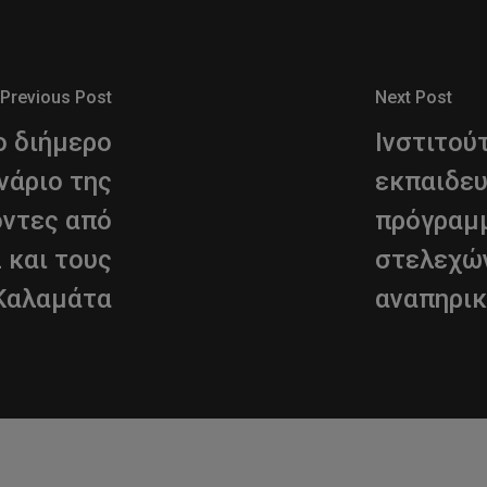
Previous Post
Next Post
ο διήμερο
Ινστιτού
νάριο της
εκπαιδευ
οντες από
πρόγραμ
 και τους
στελεχών
 Καλαμάτα
αναπηρικ