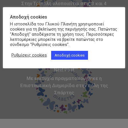
Στην Τρίπολη υλοποιείται στις 3 και 4
Μαρτίου το εκπαιδευτικό πρόγραμμα για τους
Αποδοχή cookies
πάσχοντες από Σακχαρώδη Διαβήτη τύπου 1
Η ιστοσελίδα του Γλυκού Πλανήτη χρησιμοποιεί
και τύπου 2 και τους φροντιστές τους
cookies για τη βελτίωση της περιήγησής σας. Πατώντας
"Αποδοχή" αποδέχεστε τη χρήση τους. Περισσότερες
λεπτομέρειες μπορείτε να βρείτε πατώντας στο
σύνδεσμο "Ρυθμίσεις cookies".
Ρυθμίσεις cookies
Αποδοχή cookies
Next Post
Με επιτυχία πραγματοποιήθηκε η
Επιστημονική Διημερίδα στην πόλη της
Σπάρτης