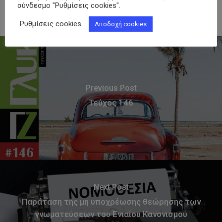
σύνδεσμο "Ρυθμίσεις cookies".
Ρυθμίσεις cookies
Αποδοχή cookies
Previous Post
Τεύχος 146
Next Post
Παράταση της μη υποχρέωσης θεώρησης των
γνωματεύσεων του Ενιαίου Κανονισμού