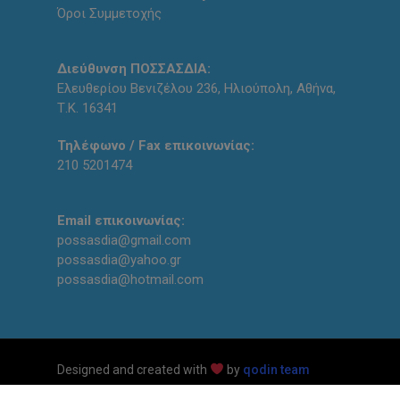
Όροι Συμμετοχής
Διεύθυνση ΠΟΣΣΑΣΔΙΑ:
Ελευθερίου Βενιζέλου 236, Ηλιούπολη, Αθήνα,
Τ.Κ. 16341
Τηλέφωνο / Fax επικοινωνίας:
210 5201474
Email επικοινωνίας:
possasdia@gmail.com
possasdia@yahoo.gr
possasdia@hotmail.com
Designed and created with
by
qodin team