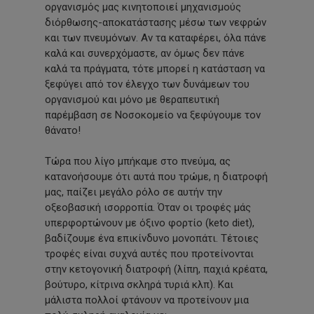
οργανισμός μας κινητοποιεί μηχανισμούς
διόρθωσης-αποκατάστασης μέσω των νεφρών
και των πνευμόνων. Αν τα καταφέρει, όλα πάνε
καλά και συνερχόμαστε, αν όμως δεν πάνε
καλά τα πράγματα, τότε μπορεί η κατάσταση να
ξεφύγει από τον έλεγχο των δυνάμεων του
οργανισμού και μόνο με θεραπευτική
παρέμβαση σε Νοσοκομείο να ξεφύγουμε τον
θάνατο!
Τώρα που λίγο μπήκαμε στο πνεύμα, ας
κατανοήσουμε ότι αυτά που τρώμε, η διατροφή
μας, παίζει μεγάλο ρόλο σε αυτήν την
οξεοβασική ισορροπία. Όταν οι τροφές μάς
υπερφορτώνουν με όξινο φορτίο (keto diet),
βαδίζουμε ένα επικίνδυνο μονοπάτι. Τέτοιες
τροφές είναι συχνά αυτές που προτείνονται
στην κετογονική διατροφή (λίπη, παχιά κρέατα,
βούτυρο, κίτρινα σκληρά τυριά κλπ). Και
μάλιστα πολλοί φτάνουν να προτείνουν μια