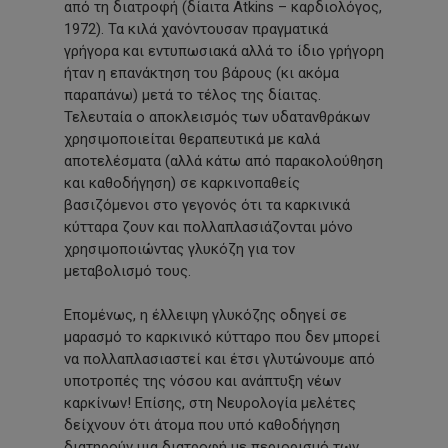
από τη διατροφή (δίαιτα Atkins – καρδιολόγος,
1972). Τα κιλά χανόντουσαν πραγματικά
γρήγορα και εντυπωσιακά αλλά το ίδιο γρήγορη
ήταν η επανάκτηση του βάρους (κι ακόμα
παραπάνω) μετά το τέλος της δίαιτας.
Τελευταία ο αποκλεισμός των υδατανθράκων
χρησιμοποιείται θεραπευτικά με καλά
αποτελέσματα (αλλά κάτω από παρακολούθηση
και καθοδήγηση) σε καρκινοπαθείς
βασιζόμενοι στο γεγονός ότι τα καρκινικά
κύτταρα ζουν και πολλαπλασιάζονται μόνο
χρησιμοποιώντας γλυκόζη για τον
μεταβολισμό τους.
Επομένως, η έλλειψη γλυκόζης οδηγεί σε
μαρασμό το καρκινικό κύτταρο που δεν μπορεί
να πολλαπλασιαστεί και έτσι γλυτώνουμε από
υποτροπές της νόσου και ανάπτυξη νέων
καρκίνων! Επίσης, στη Νευρολογία μελέτες
δείχνουν ότι άτομα που υπό καθοδήγηση
διατηρούν μια διατροφή με περιορισμό των