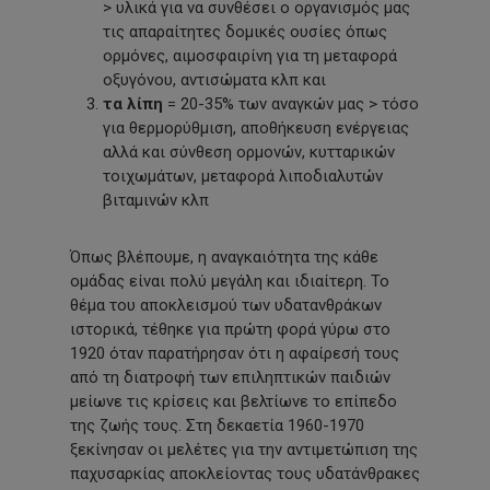
> υλικά για να συνθέσει ο οργανισμός μας
τις απαραίτητες δομικές ουσίες όπως
ορμόνες, αιμοσφαιρίνη για τη μεταφορά
οξυγόνου, αντισώματα κλπ και
τα λίπη
= 20-35% των αναγκών μας > τόσο
για θερμορύθμιση, αποθήκευση ενέργειας
αλλά και σύνθεση ορμονών, κυτταρικών
τοιχωμάτων, μεταφορά λιποδιαλυτών
βιταμινών κλπ
Όπως βλέπουμε, η αναγκαιότητα της κάθε
ομάδας είναι πολύ μεγάλη και ιδιαίτερη. Το
θέμα του αποκλεισμού των υδατανθράκων
ιστορικά, τέθηκε για πρώτη φορά γύρω στο
1920 όταν παρατήρησαν ότι η αφαίρεσή τους
από τη διατροφή των επιληπτικών παιδιών
μείωνε τις κρίσεις και βελτίωνε το επίπεδο
της ζωής τους. Στη δεκαετία 1960-1970
ξεκίνησαν οι μελέτες για την αντιμετώπιση της
παχυσαρκίας αποκλείοντας τους υδατάνθρακες