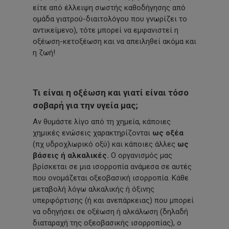
είτε από έλλειψη σωστής καθοδήγησης από
ομάδα γιατρού-διαιτολόγου που γνωρίζει το
αντικείμενο), τότε μπορεί να εμφανιστεί η
οξέωση-κετοξέωση και να απειληθεί ακόμα και
η ζωή!
Τι είναι η οξέωση και γιατί είναι τόσο
σοβαρή για την υγεία μας;
Αν θυμάστε λίγο από τη χημεία, κάποιες
χημικές ενώσεις χαρακτηρίζονται
ως οξέα
(πχ υδροχλωρικό οξύ) και κάποιες άλλες
ως
βάσεις ή αλκαλικές.
Ο οργανισμός μας
βρίσκεται σε μια ισορροπία ανάμεσα σε αυτές
που ονομάζεται οξεοβασική ισορροπία. Κάθε
μεταβολή λόγω αλκαλικής ή όξινης
υπερφόρτισης (ή και ανεπάρκειας) που μπορεί
να οδηγήσει σε οξέωση ή αλκάλωση (δηλαδή
διαταραχή της οξεοβασικής ισορροπίας), ο