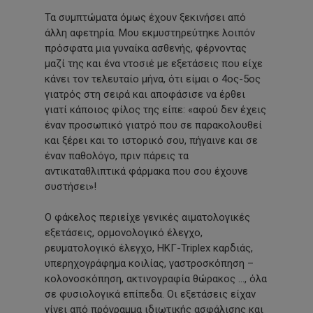
Τα συμπτώματα όμως έχουν ξεκινήσει από
άλλη αφετηρία. Μου εκμυστηρεύτηκε λοιπόν
πρόσφατα μια γυναίκα ασθενής, φέρνοντας
μαζί της και ένα ντοσιέ με εξετάσεις που είχε
κάνει τον τελευταίο μήνα, ότι είμαι ο 4ος-5ος
γιατρός στη σειρά και αποφάσισε να έρθει
γιατί κάποιος φίλος της είπε: «αφού δεν έχεις
έναν προσωπικό γιατρό που σε παρακολουθεί
και ξέρει και το ιστορικό σου, πήγαινε και σε
έναν παθολόγο, πριν πάρεις τα
αντικαταθλιπτικά φάρμακα που σου έχουνε
συστήσει»!
Ο φάκελος περιείχε γενικές αιματολογικές
εξετάσεις, ορμονολογικό έλεγχο,
ρευματολογικό έλεγχο, ΗΚΓ-Triplex καρδιάς,
υπερηχογράφημα κοιλίας, γαστροσκόπηση –
κολονοσκόπηση, ακτινογραφία θώρακος …, όλα
σε φυσιολογικά επίπεδα. Οι εξετάσεις είχαν
γίνει από πρόγραμμα ιδιωτικής ασφάλισης και