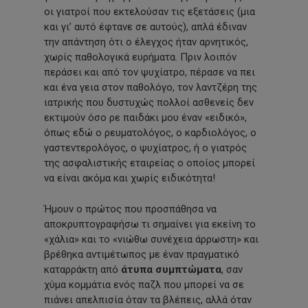
οι γιατροί που εκτελούσαν τις εξετάσεις (μια
και γι’ αυτό έφτανε σε αυτούς), απλά έδιναν
την απάντηση ότι ο έλεγχος ήταν αρνητικός,
χωρίς παθολογικά ευρήματα. Πριν λοιπόν
περάσει και από τον ψυχίατρο, πέρασε να πει
και ένα γεια στον παθολόγο, τον λαντζέρη της
ιατρικής που δυστυχώς πολλοί ασθενείς δεν
εκτιμούν όσο ρε παιδάκι μου έναν «ειδικό»,
όπως εδώ ο ρευματολόγος, ο καρδιολόγος, ο
γαστεντερολόγος, ο ψυχίατρος, ή ο γιατρός
της ασφαλιστικής εταιρείας ο οποίος μπορεί
να είναι ακόμα και χωρίς ειδικότητα!
Ήμουν ο πρώτος που προσπάθησα να
αποκρυπτογραφήσω τι σημαίνει για εκείνη το
«χάλια» και το «νιώθω συνέχεια άρρωστη» και
βρέθηκα αντιμέτωπος με έναν πραγματικό
καταρράκτη από
άτυπα συμπτώματα
, σαν
χύμα κομμάτια ενός παζλ που μπορεί να σε
πιάνει απελπισία όταν τα βλέπεις, αλλά όταν