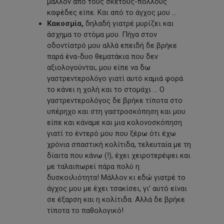
μάλλον από τους σκέτους-πολλούς
καφέδες είπε. Και από το άγχος μου …
Κακοσμία,
δηλαδή γιατρέ μυρίζει και
άσχημα το στόμα μου. Πήγα στον
οδοντίατρό μου αλλά επειδή δε βρήκε
παρά ένα-δυο θεματάκια που δεν
αξιολογούνται, μου είπε να δω
γαστρεντερολόγο γιατί αυτό καμιά φορά
το κάνει η χολή και το στομάχι … Ο
γαστρεντερολόγος δε βρήκε τίποτα στο
υπέρηχο και στη γαστροσκόπηση και μου
είπε και κάναμε και μια κολονοσκόπηση
γιατί το έντερό μου που ξέρω ότι έχω
χρόνια σπαστική κολίτιδα, τελευταία με τη
δίαιτα που κάνω (!), έχει χειροτερέψει και
με ταλαιπωρεί πάρα πολύ η
δυσκοιλιότητα! Μάλλον κι εδώ γιατρέ το
άγχος μου με έχει τσακίσει, γι’ αυτό είναι
σε έξαρση και η κολίτιδα. Αλλά δε βρήκε
τίποτα το παθολογικό!