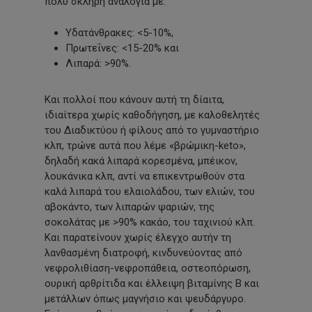
πολύ σκληρή αναλογία με:
Υδατάνθρακες: <5-10%,
Πρωτεΐνες: <15-20% και
Λιπαρά: >90%.
Και πολλοί που κάνουν αυτή τη δίαιτα,
ιδιαίτερα χωρίς καθοδήγηση, με καλοθελητές
του Διαδικτύου ή φίλους από το γυμναστήριο
κλπ, τρώνε αυτά που λέμε «βρώμικη-keto»,
δηλαδή κακά λιπαρά κορεσμένα, μπέικον,
λουκάνικα κλπ, αντί να επικεντρωθούν στα
καλά λιπαρά του ελαιολάδου, των ελιών, του
αβοκάντο, των λιπαρών ψαριών, της
σοκολάτας με >90% κακάο, του ταχινιού κλπ.
Και παρατείνουν χωρίς έλεγχο αυτήν τη
λανθασμένη διατροφή, κινδυνεύοντας από
νεφρολιθίαση-νεφροπάθεια, οστεοπόρωση,
ουρική αρθρίτιδα και έλλειψη βιταμίνης Β και
μετάλλων όπως μαγνήσιο και ψευδάργυρο.