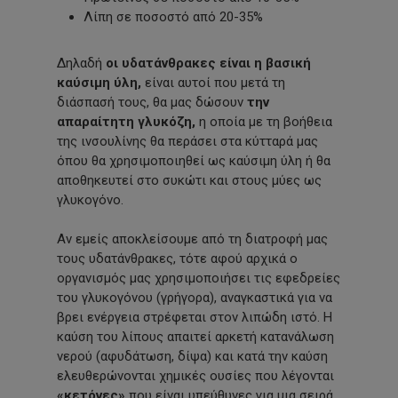
Λίπη σε ποσοστό από 20-35%
Δηλαδή
οι υδατάνθρακες είναι η βασική
καύσιμη ύλη,
είναι αυτοί που μετά τη
διάσπασή τους, θα μας δώσουν
την
απαραίτητη γλυκόζη,
η οποία με τη βοήθεια
της ινσουλίνης θα περάσει στα κύτταρά μας
όπου θα χρησιμοποιηθεί ως καύσιμη ύλη ή θα
αποθηκευτεί στο συκώτι και στους μύες ως
γλυκογόνο.
Αν εμείς αποκλείσουμε από τη διατροφή μας
τους υδατάνθρακες, τότε αφού αρχικά ο
οργανισμός μας χρησιμοποιήσει τις εφεδρείες
του γλυκογόνου (γρήγορα), αναγκαστικά για να
βρει ενέργεια στρέφεται στον λιπώδη ιστό. Η
καύση του λίπους απαιτεί αρκετή κατανάλωση
νερού (αφυδάτωση, δίψα) και κατά την καύση
ελευθερώνονται χημικές ουσίες που λέγονται
«κετόνες»
που είναι υπεύθυνες για μια σειρά