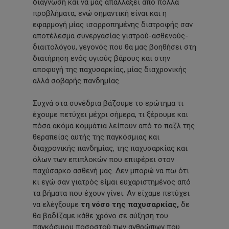
διάγνωση και να μας απαλλάξει από πολλά
προβλήματα, ενώ σημαντική είναι και η
εφαρμογή μίας ισορροπημένης διατροφής σαν
αποτέλεσμα συνεργασίας γιατρού-ασθενούς-
διαιτολόγου, γεγονός που θα μας βοηθήσει στη
διατήρηση ενός υγιούς βάρους και στην
αποφυγή της παχυσαρκίας, μίας διαχρονικής
αλλά σοβαρής πανδημίας.
Συχνά στα συνέδρια βάζουμε το ερώτημα τι
έχουμε πετύχει μέχρι σήμερα, τι ξέρουμε και
πόσα ακόμα κομμάτια λείπουν από το παζλ της
θεραπείας αυτής της παγκόσμιας και
διαχρονικής πανδημίας, της παχυσαρκίας και
όλων των επιπλοκών που επιφέρει στον
παχύσαρκο ασθενή μας. Δεν μπορώ να πω ότι
κι εγώ σαν γιατρός είμαι ευχαριστημένος από
τα βήματα που έχουν γίνει. Αν είχαμε πετύχει
να ελέγξουμε
τη νόσο της παχυσαρκίας,
δε
θα βαδίζαμε κάθε χρόνο σε αύξηση του
παγκόσμιου ποσοστού των ανθρώπων που