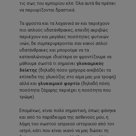
τις σως του εμπορίου κλπ. Όλα αυτά θα πρέπει
να περιορίζονται δραστικά.
Τα φρούτα και τα λαχανικά αν και περιέχουν
πιο απλούς υδατάνθρακες, επειδή ακριβώς
περιέχουν και μεγάλες ποσότητες φυτικών
ινών, δε συμπεριφέρονται σαν κακοί απλοί
υδατάνθρακες και μπορούμε να τα
καταναλώνουμε ιδιαίτερα αν φροντίζουμε να
μάθουμε σωστά τι σημαίνει
γλυκαιμικός
δείκτης
(δηλαδή πόσο γρήγορα ανεβάζει τα
επίπεδα της γλυκόζης στο αίμα μας μια τροφή)
αλλά και
γλυκαιμικό φορτίο
(δηλαδή πόση
ποσότητα ζάχαρης περιέχει η ποσότητα που
τρώμε).
Επομένως, είναι πολύ σημαντική, όπως φάνηκε
και από το παράδειγμα της ασθενούς μου, η
λήψη του σωστού ιατρικού ιστορικού από τον
ιατρό, κάτι που είναι ικανό να μας δώσει τη