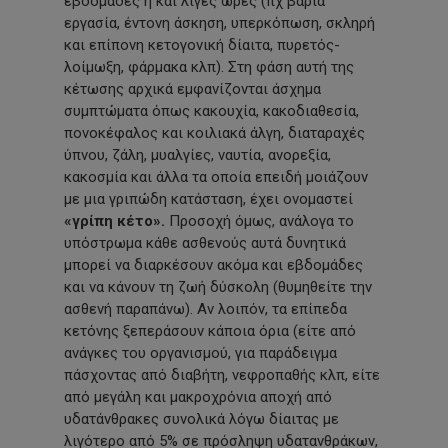
εβδομάδες ή και λίγες ώρες (πχ βαριά
εργασία, έντονη άσκηση, υπερκόπωση, σκληρή
και επίπονη κετογονική δίαιτα, πυρετός-
λοίμωξη, φάρμακα κλπ). Στη φάση αυτή της
κέτωσης αρχικά εμφανίζονται άσχημα
συμπτώματα όπως κακουχία, κακοδιαθεσία,
πονοκέφαλος και κοιλιακά άλγη, διαταραχές
ύπνου, ζάλη, μυαλγίες, ναυτία, ανορεξία,
κακοσμία και άλλα τα οποία επειδή μοιάζουν
με μια γριπώδη κατάσταση, έχει ονομαστεί
«γρίπη κέτο».
Προσοχή όμως, ανάλογα το
υπόστρωμα κάθε ασθενούς αυτά δυνητικά
μπορεί να διαρκέσουν ακόμα και εβδομάδες
και να κάνουν τη ζωή δύσκολη (θυμηθείτε την
ασθενή παραπάνω). Αν λοιπόν, τα επίπεδα
κετόνης ξεπεράσουν κάποια όρια (είτε από
ανάγκες του οργανισμού, για παράδειγμα
πάσχοντας από διαβήτη, νεφροπαθής κλπ, είτε
από μεγάλη και μακροχρόνια αποχή από
υδατάνθρακες συνολικά λόγω δίαιτας με
λιγότερο από 5% σε πρόσληψη υδατανθράκων,