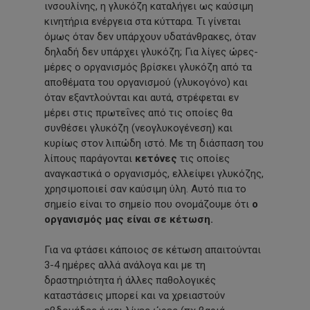
ινσουλίνης, η γλυκόζη καταλήγει ως καύσιμη
κινητήρια ενέργεια στα κύτταρα. Τι γίνεται
όμως όταν δεν υπάρχουν υδατάνθρακες, όταν
δηλαδή δεν υπάρχει γλυκόζη; Για λίγες ώρες-
μέρες ο οργανισμός βρίσκει γλυκόζη από τα
αποθέματα του οργανισμού (γλυκογόνο) και
όταν εξαντλούνται και αυτά, στρέφεται εν
μέρει στις πρωτεΐνες από τις οποίες θα
συνθέσει γλυκόζη (νεογλυκογένεση) και
κυρίως στον λιπώδη ιστό. Με τη διάσπαση του
λίπους παράγονται
κετόνες
τις οποίες
αναγκαστικά ο οργανισμός, ελλείψει γλυκόζης,
χρησιμοποιεί σαν καύσιμη ύλη. Αυτό πια το
σημείο είναι το σημείο που ονομάζουμε ότι
ο
οργανισμός μας είναι σε κέτωση.
Για να φτάσει κάποιος σε κέτωση απαιτούνται
3-4 ημέρες αλλά ανάλογα και με τη
δραστηριότητα ή άλλες παθολογικές
καταστάσεις μπορεί και να χρειαστούν