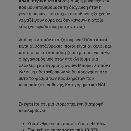
καλό ιατρικό ιστορικό
(ίσως η μόνη εξέταση
που μου επιβεβαίωσε τη διάγνωση ήταν η
γενική ούρων -που συχνά οι ασθενείς ξεχνούν
να μαζέψουν ούρα και δεν κάνουν- η οποία
έδειχνε αφυδάτωση και κετόνες).
Φτάσαμε λοιπόν στο ζητούμενο! Πόσο κακοί
είναι οι υδατάνθρακες, ποιοι είναι οι καλοί και
ποιοι οι κακοί και πόση ζημιά μπορεί να πάθει
ο οργανισμός μας όταν αποκλείουμε μια
ολόκληρη κατηγορία τροφών; Μπορεί λοιπόν η
έλλειψη υδατανθράκων να δημιουργήσει όλο
αυτό το φάσμα των προβλημάτων που
παρουσίαζε η ασθενής; Κατηγορηματικά ΝΑΙ.
Σκεφτείτε ότι μια ισορροπημένη διατροφή
περιλαμβάνει:
Υδατάνθρακες σε ποσοστό από 45-65%
Πρωτεΐνες σε ποσοστό από 10-35%