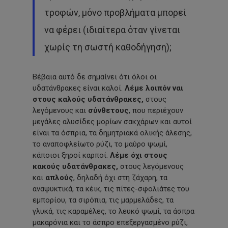
τροφών, μόνο προβλήματα μπορεί
να φέρει (ιδιαίτερα όταν γίνεται
χωρίς τη σωστή καθοδήγηση);
Βέβαια αυτό δε σημαίνει ότι όλοι οι
υδατάνθρακες είναι καλοί.
Λέμε λοιπόν ναι
στους καλούς υδατάνθρακες,
στους
λεγόμενους και
σύνθετους
, που περιέχουν
μεγάλες αλυσίδες μορίων σακχάρων και αυτοί
είναι τα όσπρια, τα δημητριακά ολικής άλεσης,
το αναποφλείωτο ρύζι, το μαύρο ψωμί,
κάποιοι ξηροί καρποί.
Λέμε όχι στους
κακούς υδατάνθρακες,
στους λεγόμενους
και
απλούς
, δηλαδή όχι στη ζάχαρη, τα
αναψυκτικά, τα κέικ, τις πίτες-σφολιάτες του
εμπορίου, τα σιρόπια, τις μαρμελάδες, τα
γλυκά, τις καραμέλες, το λευκό ψωμί, τα άσπρα
μακαρόνια και το άσπρο επεξεργασμένο ρύζι,