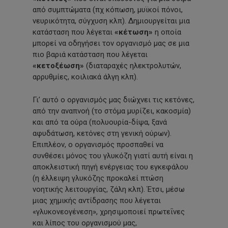
από συμπτώματα (πχ κόπωση, μυϊκοί πόνοι,
νευρικότητα, σύγχυση κλπ). Δημιουργείται μια
κατάσταση που λέγεται
«κέτωση»
η οποία
μπορεί να οδηγήσει τον οργανισμό μας σε μια
πιο βαριά κατάσταση που λέγεται
«κετοξέωση»
(διαταραχές ηλεκτρολυτών,
αρρυθμίες, κοιλιακά άλγη κλπ).
Γι’ αυτό ο οργανισμός μας διώχνει τις κετόνες,
από την αναπνοή (το στόμα μυρίζει, κακοσμία)
και από τα ούρα (πολυουρία-δίψα, ξανά
αφυδάτωση, κετόνες στη γενική ούρων).
Επιπλέον, ο οργανισμός προσπαθεί να
συνθέσει μόνος του γλυκόζη γιατί αυτή είναι η
αποκλειστική πηγή ενέργειας του εγκεφάλου
(η έλλειψη γλυκόζης προκαλεί πτώση
νοητικής λειτουργίας, ζάλη κλπ). Έτσι, μέσω
μιας χημικής αντίδρασης που λέγεται
«γλυκονεογένεση», χρησιμοποιεί πρωτεΐνες
και λίπος του οργανισμού μας,