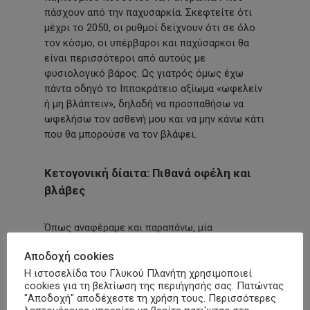
πάσχουν από την παχυσαρκία. Σκεφτείτε ότι
μέχρι το 2050, οι ρυθμοί δείχνουν ότι σε όλο
τον κόσμο, οι υπέρβαροι και παχύσαρκοι θα
είναι περισσότεροι από αυτούς με
φυσιολογικό βάρος. Ως γιατρός όμως έχω
πάντα οδηγό το Ιπποκράτειο αξίωμα «ωφελείν
ή μη βλάπτειν», δηλαδή να προσπαθήσω να
ωφελήσω τον ασθενή μου και να μην κάνω κάτι
που θα μπορούσε να τον βλάψει.
Κετογονική δίαιτα: Πιθανά οφέλη και
βλάβες
Όπως αναφέραμε και παραπάνω, μία
ισορροπημένη διατροφή μπορεί να μας
Αποδοχή cookies
βοηθήσει όχι μόνο στη διατήρηση ενός υγιούς
σωματικού βάρους, αλλά στην προστασία της
Η ιστοσελίδα του Γλυκού Πλανήτη χρησιμοποιεί
cookies για τη βελτίωση της περιήγησής σας. Πατώντας
υγείας μας.
"Αποδοχή" αποδέχεστε τη χρήση τους. Περισσότερες