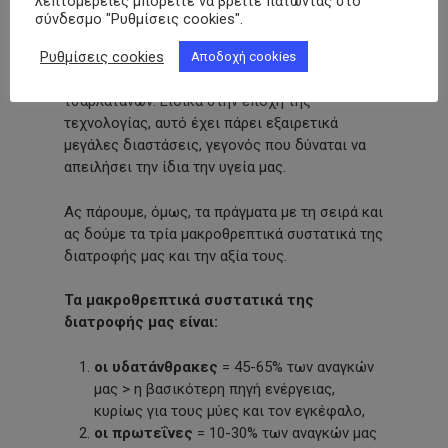
λεπτομέρειες μπορείτε να βρείτε πατώντας στο
Ωστόσο, η ανάγκη ενός ανθρώπου να χάσει τα
σύνδεσμο "Ρυθμίσεις cookies".
περιττά κιλά ή να διατηρήσει τα ήδη υπάρχοντα
Ρυθμίσεις cookies
είναι τόσο μεγάλη με αποτέλεσμα να πέφτει
Αποδοχή cookies
συχνά θύμα διαφόρων ειδικευμένων και μη
τσαρλατάνων. Ειδικά στην εποχή της
τεχνολογίας, αυτό έχει πάρει εξαιρετικά
μεγάλες διαστάσεις, γεγονός που δύναται να
απειλήσει την ίδια την υγεία μας.
Ας πάρουμε, όμως, τα πράγματα με τη σειρά και
ας δούμε τα τρία μακροθρεπτικά συστατικά της
διατροφής μας και την αξία τους.
Τα μακροθρεπτικά συστατικά της
διατροφής μας είναι:
οι υδατάνθρακες
= 45-65% των αναγκών
μας > η βασικότερη πηγή ενέργειας,
κυρίως για τους μύες και τον εγκέφαλο,
οι πρωτεΐνες
= 10-30% των αναγκών μας