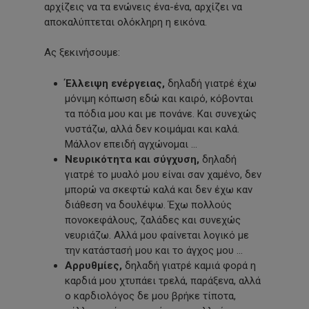
αρχίζεις να τα ενώνεις ένα-ένα, αρχίζει να
αποκαλύπτεται ολόκληρη η εικόνα.
Ας ξεκινήσουμε:
Έλλειψη ενέργειας,
δηλαδή γιατρέ έχω
μόνιμη κόπωση εδώ και καιρό, κόβονται
τα πόδια μου και με πονάνε. Και συνεχώς
νυστάζω, αλλά δεν κοιμάμαι και καλά.
Μάλλον επειδή αγχώνομαι …
Νευρικότητα και σύγχυση,
δηλαδή
γιατρέ το μυαλό μου είναι σαν χαμένο, δεν
μπορώ να σκεφτώ καλά και δεν έχω καν
διάθεση να δουλέψω. Έχω πολλούς
πονοκεφάλους, ζαλάδες και συνεχώς
νευριάζω. Αλλά μου φαίνεται λογικό με
την κατάστασή μου και το άγχος μου …
Αρρυθμίες,
δηλαδή γιατρέ καμιά φορά η
καρδιά μου χτυπάει τρελά, παράξενα, αλλά
ο καρδιολόγος δε μου βρήκε τίποτα,