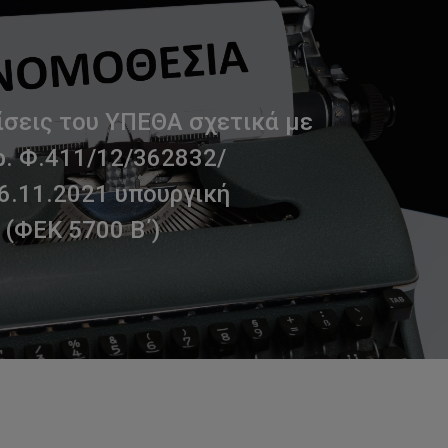
ίσεις του ΥΠΕΘΑ σχετικά με
αρ. Φ.411/12/362832/
6.11.2021 υπουργική
(ΦΕΚ 5700 Β΄)