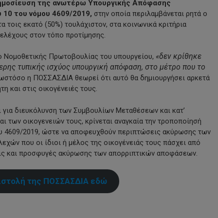
 δημοσίευση της ανωτέρω Υπουργικής Απόφασης
υ 10 του νόμου 4609/2019,
στην οποία περιλαμβάνεται ρητά ο
 τοις εκατό (50%) τουλάχιστον, στα κοινωνικά κριτήρια
τελέχους στον τόπο προτίμησης.
«δεν κρίθηκε
ίο Νομοθετικής Πρωτοβουλίας του υπουργείου,
ερης τυπικής ισχύος υπουργική απόφαση, στο μέτρο που το
ωστόσο η ΠΟΣΣΑΣΔΙΑ θεωρεί ότι αυτό θα δημιουργήσει αρκετά
 και στις οικογένειές τους.
ι για διευκόλυνση των Συμβουλίων Μεταθέσεων και κατ’
 των οικογενειών τους, κρίνεται αναγκαία την τροποποίησή
όμου 4609/2019, ώστε να αποφευχθούν περιπτώσεις ακύρωσης των
εχών που οι ίδιοι ή μέλος της οικογένειάς τους πάσχει από
εις και προσφυγές ακύρωσης των απορριπτικών αποφάσεων.
ιστολή της ΠΟΣΣΑΣΔΙΑ εδώ
py