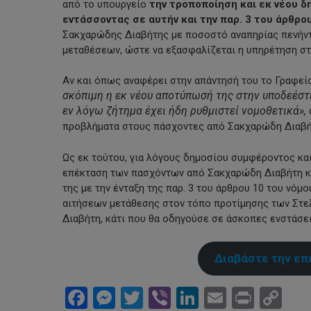
από το υπουργείο
την τροποποίηση και εκ νέου
εντάσσοντας σε αυτήν και την παρ. 3 του άρθρο
Σακχαρώδης Διαβήτης με ποσοστό αναπηρίας πενήντα
μεταθέσεων, ώστε να εξασφαλίζεται η υπηρέτηση σ
Αν και όπως αναφέρει στην απάντησή του το Γραφε
σκόπιμη η εκ νέου αποτύπωσή της στην υποδεέστ
εν λόγω ζήτημα έχει ήδη ρυθμιστεί νομοθετικά»,
προβλήματα στους πάσχοντες από Σακχαρώδη Διαβήτη
Ως εκ τούτου, για λόγους δημοσίου συμφέροντος κα
επέκταση των πασχόντων από Σακχαρώδη Διαβήτη και
της με την ένταξη της παρ. 3 του άρθρου 10 του ν
αιτήσεων μετάθεσης στον τόπο προτίμησης των Στελ
Διαβήτη, κάτι που θα οδηγούσε σε άσκοπες ενστάσ
Διαβάστε την επ
Facebook
Messenger
Twitter
Viber
LinkedIn
Email
Print
Co