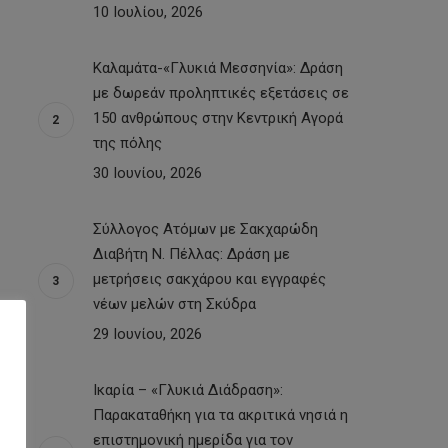
10 Ιουλίου, 2026
Καλαμάτα-«Γλυκιά Μεσσηνία»: Δράση
με δωρεάν προληπτικές εξετάσεις σε
150 ανθρώπους στην Κεντρική Αγορά
της πόλης
30 Ιουνίου, 2026
Σύλλογος Ατόμων με Σακχαρώδη
Διαβήτη Ν. Πέλλας: Δράση με
μετρήσεις σακχάρου και εγγραφές
νέων μελών στη Σκύδρα
29 Ιουνίου, 2026
Ικαρία – «Γλυκιά Διάδραση»:
Παρακαταθήκη για τα ακριτικά νησιά η
επιστημονική ημερίδα για τον