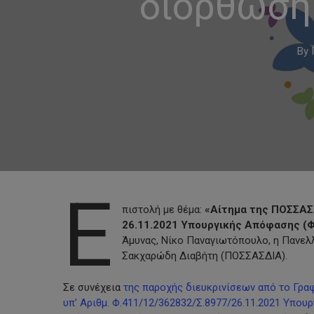
διόρθωση 
By
Ε
πιστολή με θέμα:
«Αίτημα της ΠΟΣΣΑΣΔ
26.11.2021 Υπουργικής Απόφασης (Φ
Άμυνας, Νίκο Παναγιωτόπουλο, η Πανε
Σακχαρώδη Διαβήτη (ΠΟΣΣΑΣΔΙΑ).
Hit enter to search or ESC to close
Σε συνέχεια
της παροχής διευκρινίσεων από το Γρα
υπ’ Αριθμ. Φ.411/12/362832/Σ.8977/26.11.2021 Υπουρ