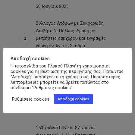
30 Ιουνίου, 2026
Σύλλογος Ατόμων με Σακχαρώδη
Διαβήτη Ν. Πέλλας: Δράση με
μετρήσεις σακχάρου και εγγραφές
νέων μελών στη Σκύδρα
29 Ιουνίου, 2026
Αποδοχή cookies
Η ιστοσελίδα του Γλυκού Πλανήτη χρησιμοποιεί
cookies για τη βελτίωση της περιήγησής σας. Πατώντας
Ικαρία – «Γλυκιά Διάδραση»:
"Αποδοχή" αποδέχεστε τη χρήση τους. Περισσότερες
Παρακαταθήκη για τα ακριτικά νησιά η
λεπτομέρειες μπορείτε να βρείτε πατώντας στο
επιστημονική ημερίδα για τον
σύνδεσμο "Ρυθμίσεις cookies".
Σακχαρώδη Διαβήτη υπό την αιγίδα
Ρυθμίσεις cookies
Αποδοχή cookies
της ΠΟΣΣΑΣΔΙΑ
29 Ιουνίου, 2026
150 χρόνια Lilly και 32 χρόνια