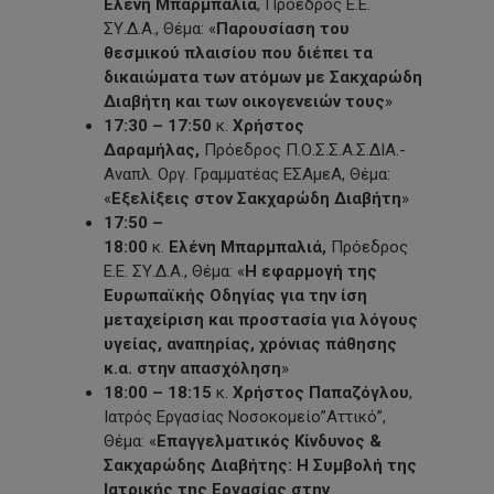
Ελένη Μπαρμπαλιά
, Πρόεδρος Ε.Ε.
ΣΥ.Δ.Α., Θέμα: «
Παρουσίαση του
θεσμικού πλαισίου που διέπει τα
δικαιώματα των ατόμων με Σακχαρώδη
Διαβήτη και των οικογενειών τους
»
17:30 – 17:50
κ.
Χρήστος
Δαραμήλας,
Πρόεδρος Π.Ο.Σ.Σ.Α.Σ.ΔΙΑ.-
Αναπλ. Οργ. Γραμματέας ΕΣΑμεΑ, Θέμα:
«
Εξελίξεις στον Σακχαρώδη Διαβήτη
»
17:50 –
18:00
κ.
Ελένη Μπαρμπαλιά,
Πρόεδρος
Ε.Ε. ΣΥ.Δ.Α., Θέμα: «
Η εφαρμογή της
Ευρωπαϊκής Οδηγίας για την ίση
μεταχείριση και προστασία για λόγους
υγείας, αναπηρίας, χρόνιας πάθησης
κ.α. στην απασχόληση
»
18:00 – 18:15
κ.
Χρήστος Παπαζόγλου
,
Ιατρός Εργασίας Νοσοκομείο”Αττικό”,
Θέμα: «
Επαγγελματικός Κίνδυνος &
Σακχαρώδης Διαβήτης: Η Συμβολή της
Ιατρικής της Εργασίας στην