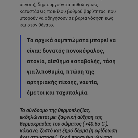
άπνοια), δημιουργούνται παθολογικές
καταστάσεις ποικίλου βαθμού βαρύτητας, που
μπορούν να οδηγήσουν σε βαριά νόσηση έως
και στον θάνατο.
Τα αρχικά συμπτώματα μπορεί να
είναι: δυνατός πονοκέφαλος,
ατονία, αίσθημα καταβολής, τάση
για λιποθυμία, πτώση της
αρτηριακής πίεσης, ναυτία,
έμετοι και ταχυπαλμία.
Το σύνδρομο της θερμοπληξίας,
εκδηλώνεται με: ξαφνική αύξηση της
θερμοκρασίας του σώματος ( >40.5ο C ),
κόκκινο, ζεστό και ξηρό δέρμα (η εφίδρωση
έχει σταματήσει), ξηρή πρησμένη γλώσσα,