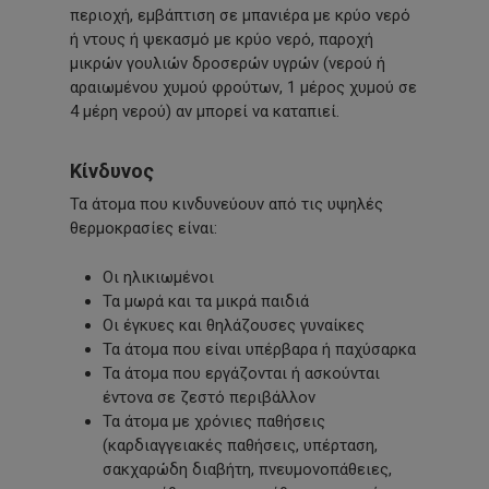
περιοχή, εμβάπτιση σε μπανιέρα με κρύο νερό
ή ντους ή ψεκασμό με κρύο νερό, παροχή
μικρών γουλιών δροσερών υγρών (νερού ή
αραιωμένου χυμού φρούτων, 1 μέρος χυμού σε
4 μέρη νερού) αν μπορεί να καταπιεί.
Κίνδυνος
Τα άτομα που κινδυνεύουν από τις υψηλές
θερμοκρασίες είναι:
Οι ηλικιωμένοι
Τα μωρά και τα μικρά παιδιά
Οι έγκυες και θηλάζουσες γυναίκες
Τα άτομα που είναι υπέρβαρα ή παχύσαρκα
Τα άτομα που εργάζονται ή ασκούνται
έντονα σε ζεστό περιβάλλον
Τα άτομα με χρόνιες παθήσεις
(καρδιαγγειακές παθήσεις, υπέρταση,
σακχαρώδη διαβήτη, πνευμονοπάθειες,