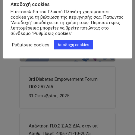
Αποδοχή cookies
Η ιστοσελίδα του Γλυκού Πλανήτη χρησιμοποιεί
cookies για τη βελτίωση της περιήγησής σας. Πατώντας
ΠΟΣΣΑΣΔΙΑ: Επιστολή προς Υπ.
"Αποδοχή" αποδέχεστε τη χρήση τους. Περισσότερες
Υγείας και ΕΟΠΥΥ για απαίτηση
λεπτομέρειες μπορείτε να βρείτε πατώντας στο
άμεσης τροποποίησης του ΦΕΚ
σύνδεσμο "Ρυθμίσεις cookies".
Β’5395/09-10-2025
Ρυθμίσεις cookies
Αποδοχή cookies
3 Νοεμβρίου, 2025
3rd Diabetes Empowerment Forum
ΠΟΣΣΑΣΔΙΑ
31 Οκτωβρίου, 2025
Απάντηση Π.Ο.Σ.Σ.Α.Σ.ΔΙΑ. στην υπ’
Αριθμ. Πρωτ. 4456/21-10-2025