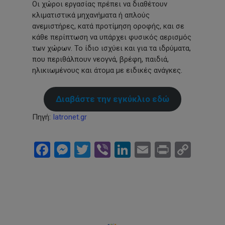
Οι χώροι εργασίας πρέπει να διαθέτουν
κλιματιστικά μηχανήματα ή απλούς
ανεμιστήρες, κατά προτίμηση οροφής, και σε
κάθε περίπτωση να υπάρχει φυσικός αερισμός
των χώρων. Το ίδιο ισχύει και για τα ιδρύματα,
που περιθάλπουν νεογνά, βρέφη, παιδιά,
ηλικιωμένους και άτομα με ειδικές ανάγκες.
Διαβάστε την εγκύκλιο εδώ
Πηγή:
Iatronet.gr
Facebook
Messenger
Twitter
Viber
LinkedIn
Email
Print
Cop
Link