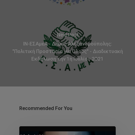
Next Post
ΙΝ-ΕΣΑμεΑ - Δήμος Αλεξανδρούπολης:
"Πολιτική Προστασία για Όλους" - Διαδικτυακή
Εκδήλωση την 1η Ιουλίου 2021
Recommended For You