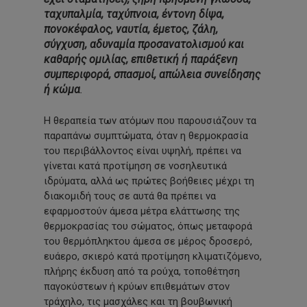
ταχυπαλμία, ταχύπνοια, έντονη δίψα,
πονοκέφαλος, ναυτία, έμετος, ζάλη,
σύγχυση, αδυναμία προσανατολισμού και
καθαρής ομιλίας, επιθετική ή παράξενη
συμπεριφορά, σπασμοί, απώλεια συνείδησης
ή κώμα
.
Η θεραπεία των ατόμων που παρουσιάζουν τα
παραπάνω συμπτώματα, όταν η θερμοκρασία
του περιβάλλοντος είναι υψηλή, πρέπει να
γίνεται κατά προτίμηση σε νοσηλευτικά
ιδρύματα, αλλά ως πρώτες βοήθειες μέχρι τη
διακομιδή τους σε αυτά θα πρέπει να
εφαρμοστούν άμεσα μέτρα ελάττωσης της
θερμοκρασίας του σώματος, όπως μεταφορά
του θερμόπληκτου άμεσα σε μέρος δροσερό,
ευάερο, σκιερό κατά προτίμηση κλιματιζόμενο,
πλήρης έκδυση από τα ρούχα, τοποθέτηση
παγοκύστεων ή κρύων επιθεμάτων στον
τράχηλο, τις μασχάλες και τη βουβωνική