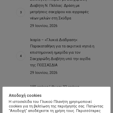
Διαβήτη Ν. Πέλλας: Δράση με
μετρήσεις σακχάρου και εγγραφές
νέων μελών στη Σκύδρα
29 Ιουνίου, 2026
Ικαρία – «Γλυκιά Διάδραση»:
Παρακαταθήκη για τα ακριτικά νησιά η
επιστημονική ημερίδα για τον
Σακχαρώδη Διαβήτη υπό την αιγίδα
της ΠΟΣΣΑΣΔΙΑ
29 Ιουνίου, 2026
150 χρόνια Lilly και 32 χρόνια
Φαρμασέρβ-Λίλλυ: Eπετειακή
Αποδοχή cookies
εκδήλωση – Εκπροσωπήθηκε και η
Η ιστοσελίδα του Γλυκού Πλανήτη χρησιμοποιεί
ΠΟΣΣΑΣΔΙΑ
cookies για τη βελτίωση της περιήγησής σας. Πατώντας
"Αποδοχή" αποδέχεστε τη χρήση τους. Περισσότερες