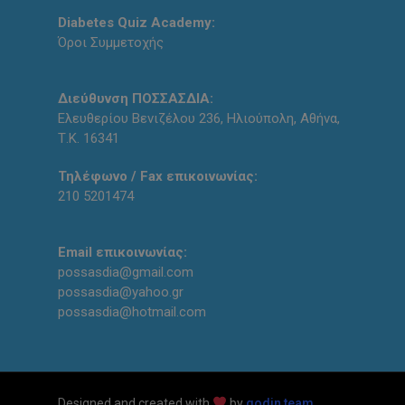
Diabetes Quiz Academy:
Όροι Συμμετοχής
Διεύθυνση ΠΟΣΣΑΣΔΙΑ:
Ελευθερίου Βενιζέλου 236, Ηλιούπολη, Αθήνα,
Τ.Κ. 16341
Τηλέφωνο / Fax επικοινωνίας:
210 5201474
Email επικοινωνίας:
possasdia@gmail.com
possasdia@yahoo.gr
possasdia@hotmail.com
Designed and created with
by
qodin team